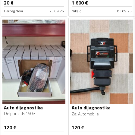
20
€
1 600
€
Herceg Novi
25.09.25
Nikšić
03.09.25
Auto dijagnostika
Auto dijagnostika
Delphi
ds150e
Za
:
Automobile
120
€
120
€