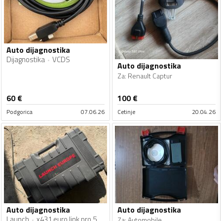
Auto dijagnostika
Dijagnostika
VCDS
Auto dijagnostika
Za
:
Renault Captur
60
€
100
€
Podgorica
07.06.26
Cetinje
20.04.26
Auto dijagnostika
Auto dijagnostika
Launch
x431 euro link pro 5
Za
:
Automobile