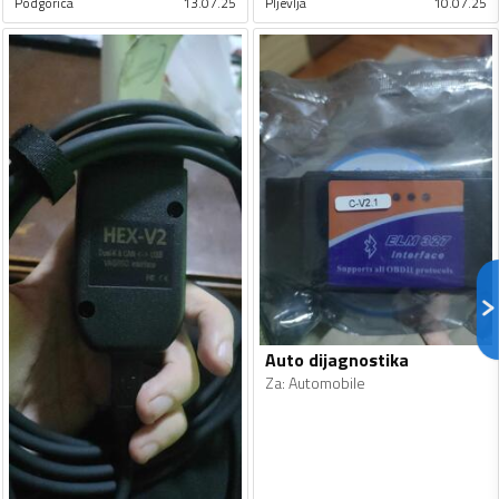
Podgorica
13.07.25
Pljevlja
10.07.25
Auto dijagnostika
Za
:
Automobile