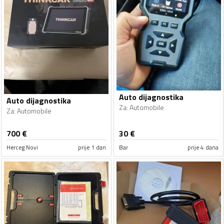
Auto dijagnostika
Auto dijagnostika
Za
:
Automobile
Za
:
Automobile
700
€
30
€
Herceg Novi
prije 1 dan
Bar
prije 4 dana