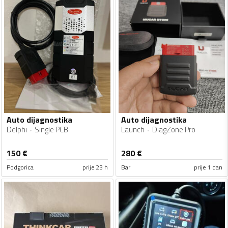
Auto dijagnostika
Auto dijagnostika
Delphi
Single PCB
Launch
DiagZone Pro
150
€
280
€
Podgorica
prije 23 h
Bar
prije 1 dan