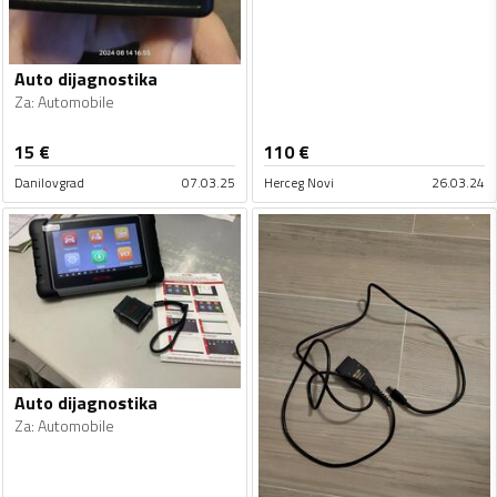
Auto dijagnostika
Za
:
Automobile
15
€
110
€
Danilovgrad
07.03.25
Herceg Novi
26.03.24
Auto dijagnostika
Za
:
Automobile