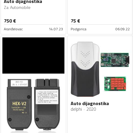
Auto dijagnostika
Za
:
Automobile
750
€
75
€
Aranđelovac
14.07.23
Podgorica
06.09.22
Auto dijagnostika
delphi
2020