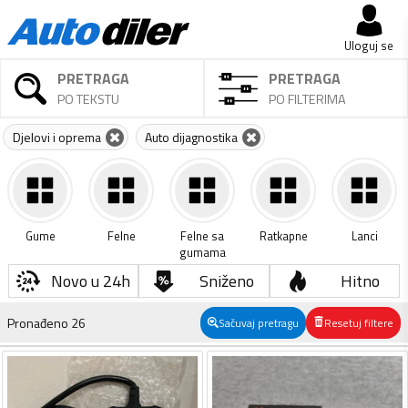
Uloguj se
PRETRAGA
PRETRAGA
PO TEKSTU
PO FILTERIMA
Djelovi i oprema
Auto dijagnostika
Gume
Felne
Felne sa
Ratkapne
Lanci
gumama
Novo u 24h
Sniženo
Hitno
Pronađeno
26
Sačuvaj pretragu
Resetuj filtere