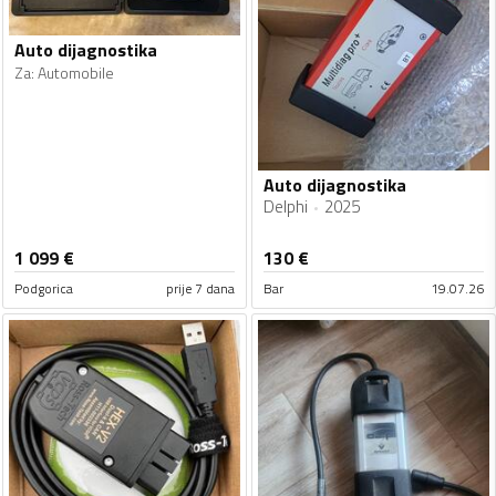
Auto dijagnostika
Za
:
Automobile
Auto dijagnostika
Delphi
2025
1 099
€
130
€
Podgorica
prije 7 dana
Bar
19.07.26