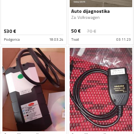
Auto dijagnostika
Za
:
Volkswagen
50
€
530
€
70
€
Podgorica
18.03.24
Tivat
03.11.23