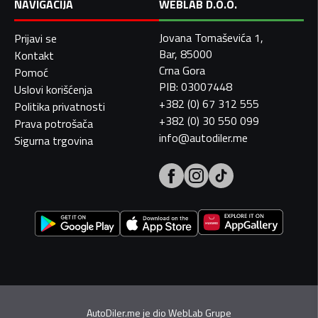
NAVIGACIJA
WEBLAB D.O.O.
Jovana Tomaševića 1,
Prijavi se
Bar, 85000
Kontakt
Crna Gora
Pomoć
PIB: 03007448
Uslovi korišćenja
+382 (0) 67 312 555
Politika privatnosti
+382 (0) 30 550 099
Prava potrošača
info@autodiler.me
Sigurna trgovina
AutoDiler.me je dio
WebLab Grupe