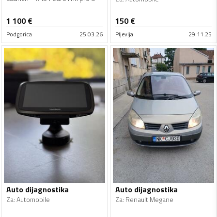
1 100
€
150
€
Podgorica
25.03.26
Pljevlja
29.11.25
Auto dijagnostika
Auto dijagnostika
Za
:
Automobile
Za
:
Renault Megane