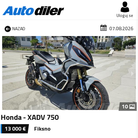
Uloguj se
07.08.2026
NAZAD
1 od 10
10
Honda - XADV 750
13 000
€
Fiksno