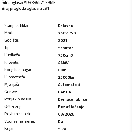
Šifra oglasa
:
AD388652199ME
Broj pregleda oglasa
:
3291
Stanje artikla
:
Polovno
Model
:
XADV 750
Godište
:
2021
Tip
:
Scooter
Kubikaža
:
750
cm3
Kilovata
:
44
kW
Konjska snaga
:
60
KS
Kilometraža
:
25000
km
Mjenjač
:
Automatski
Gorivo
:
Benzin
Porijeklo vozila
:
Domaće tablice
Oštećenje
:
Bez oštećenja
Registrovan do
:
08/2026
Vodi se na mene
:
Da
Boja
:
Siva