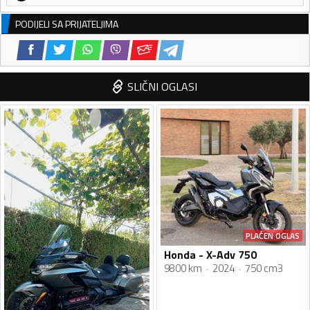
PODIJELI SA PRIJATELJIMA
SLIČNI OGLASI
PLAĆEN OGLAS
Honda - X-Adv 750
9800 km
2024
750 cm3