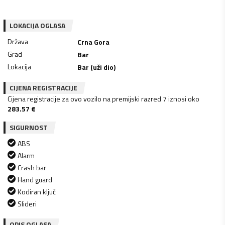
LOKACIJA OGLASA
Država
Crna Gora
Grad
Bar
Lokacija
Bar (uži dio)
CIJENA REGISTRACIJE
Cijena registracije za ovo vozilo na premijski razred 7 iznosi oko
283.57
€
SIGURNOST
ABS
Alarm
Crash bar
Hand guard
Kodiran ključ
Slideri
OPIS OGLASA