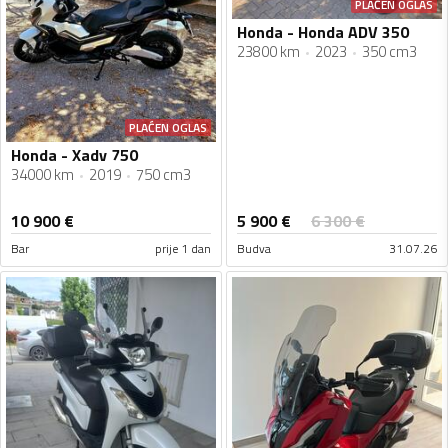
PLAĆEN OGLAS
Honda - Honda ADV 350
23800 km
2023
350 cm3
PLAĆEN OGLAS
Honda - Xadv 750
34000 km
2019
750 cm3
5 900
€
10 900
€
6 300
€
Bar
prije 1 dan
Budva
31.07.26