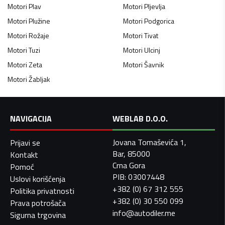
Motori
Plav
Motori
Pljevlja
Motori
Plužine
Motori
Podgorica
Motori
Rožaje
Motori
Tivat
Motori
Tuzi
Motori
Ulcinj
Motori
Zeta
Motori
Šavnik
Motori
Žabljak
NAVIGACIJA
WEBLAB D.O.O.
Jovana Tomaševića 1,
Prijavi se
Bar, 85000
Kontakt
Crna Gora
Pomoć
PIB: 03007448
Uslovi korišćenja
+382 (0) 67 312 555
Politika privatnosti
+382 (0) 30 550 099
Prava potrošača
info@autodiler.me
Sigurna trgovina