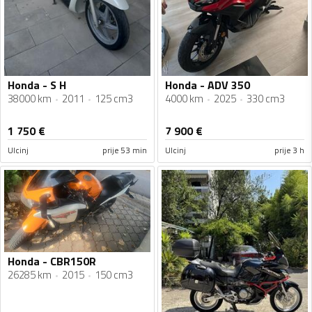
Honda - S H
Honda - ADV 350
38000 km
2011
125 cm3
4000 km
2025
330 cm3
1 750
€
7 900
€
Ulcinj
prije 53 min
Ulcinj
prije 3 h
Honda - CBR150R
26285 km
2015
150 cm3