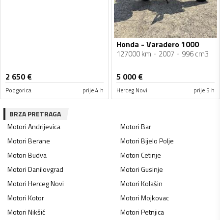
Honda - Varadero 1000
127000 km
2007
996 cm3
2 650
€
5 000
€
Podgorica
prije 4 h
Herceg Novi
prije 5 h
BRZA PRETRAGA
Motori
Andrijevica
Motori
Bar
Motori
Berane
Motori
Bijelo Polje
Motori
Budva
Motori
Cetinje
Motori
Danilovgrad
Motori
Gusinje
Motori
Herceg Novi
Motori
Kolašin
Motori
Kotor
Motori
Mojkovac
Motori
Nikšić
Motori
Petnjica