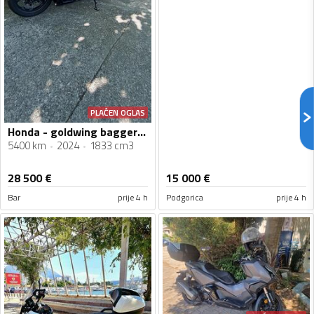
PLAĆEN OGLAS
Honda - goldwing bagger dct
5400 km
2024
1833 cm3
28 500
€
15 000
€
Bar
prije 4 h
Podgorica
prije 4 h