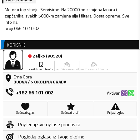
Motor u top stanju. Servisiran. Na 20000km zamjena lanaca i
zupčanika. svakih 5000km zamjena ulja i filtera. Dosta opreme. Sve
info na
broj: 066 10 10 02
KORISNIK
Zeljko
(
VO528
)
verifikovan telefon
verifikovan email
verifikovana lokacija
Crna Gora
BUDVA
/
> OKOLINA GRADA
+382 66 101 002
Aktivan
Sačuvaj oglas
Sačuvaj profil
Prijavi oglas
Pogledaj sve oglase prodavca
Pogledaj oglase iz tvoje okoline