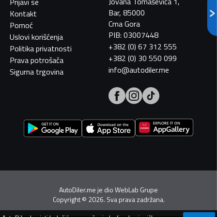
Jovana Tomaševića 1,
Prijavi se
Bar, 85000
Kontakt
Crna Gora
Pomoć
PIB: 03007448
Uslovi korišćenja
+382 (0) 67 312 555
Politika privatnosti
+382 (0) 30 550 099
Prava potrošača
info@autodiler.me
Sigurna trgovina
AutoDiler.me je dio
WebLab Grupe
Copyright
©
2026. Sva prava zadržana.