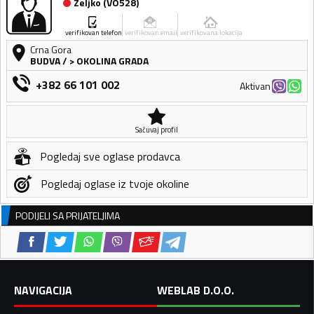
Zeljko
(
VO528
)
verifikovan telefon
verifikovan email
verifikovana lokacija
Crna Gora
BUDVA
/
> OKOLINA GRADA
+382 66 101 002
Aktivan
Sačuvaj profil
Pogledaj sve oglase prodavca
Pogledaj oglase iz tvoje okoline
PODIJELI SA PRIJATELJIMA
NAVIGACIJA
WEBLAB D.O.O.