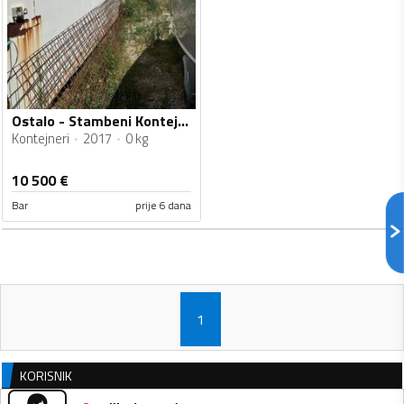
Ostalo - Stambeni Kontejneri
Kontejneri
2017
0 kg
10 500
€
Bar
prije 6 dana
1
KORISNIK