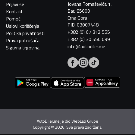
Jovana Tomaševića 1,
Prijavi se
Bar, 85000
Kontakt
Crna Gora
Pomoć
PIB: 03007448
Uslovi korišćenja
+382 (0) 67 312 555
Politika privatnosti
+382 (0) 30 550 099
Prava potrošača
info@autodiler.me
Sigurna trgovina
AutoDiler.me je dio
WebLab Grupe
Copyright
©
2026. Sva prava zadržana.