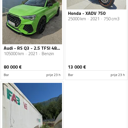
Honda - XADV 750
25000 km
2021
750 cm3
Audi - RS Q3 - 2.5 TFSI 480 ks
105000 km
2021
Benzin
80 000
€
13 000
€
Bar
prije 23 h
Bar
prije 23 h