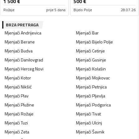
1 500
€
500
€
Rožaje
prije 5 dana
Bijelo Polje
28.07.26
BRZA PRETRAGA
Mjenjači
Andrijevica
Mjenjači
Bar
Mjenjači
Berane
Mjenjači
Bijelo Polje
Mjenjači
Budva
Mjenjači
Cetinje
Mjenjači
Danilovgrad
Mjenjači
Gusinje
Mjenjači
Herceg Novi
Mjenjači
Kolašin
Mjenjači
Kotor
Mjenjači
Mojkovac
Mjenjači
Nikšić
Mjenjači
Petnjica
Mjenjači
Plav
Mjenjači
Pljevlja
Mjenjači
Plužine
Mjenjači
Podgorica
Mjenjači
Rožaje
Mjenjači
Tivat
Mjenjači
Tuzi
Mjenjači
Ulcinj
Mjenjači
Zeta
Mjenjači
Šavnik