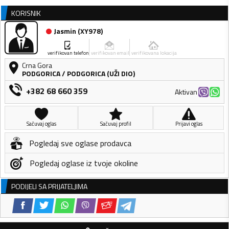
KORISNIK
Jasmin
(
XY978
)
verifikovan telefon
verifikovan email
verifikovana lokacija
Crna Gora
PODGORICA
/
PODGORICA (UŽI DIO)
+382 68 660 359
Aktivan
Sačuvaj oglas
Sačuvaj profil
Prijavi oglas
Pogledaj sve oglase prodavca
Pogledaj oglase iz tvoje okoline
PODIJELI SA PRIJATELJIMA