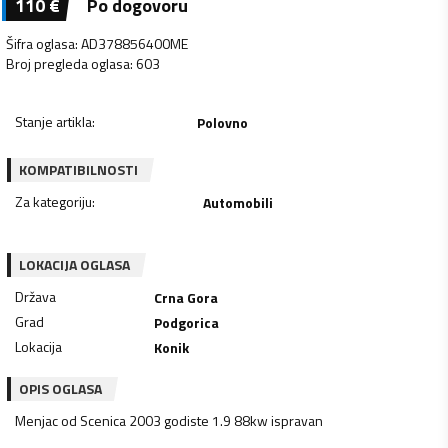
110
€
Po dogovoru
Šifra oglasa
:
AD378856400ME
Broj pregleda oglasa
:
603
Stanje artikla
:
Polovno
KOMPATIBILNOSTI
Za kategoriju
:
Automobili
LOKACIJA OGLASA
Država
Crna Gora
Grad
Podgorica
Lokacija
Konik
OPIS OGLASA
Menjac od Scenica 2003 godiste 1.9 88kw ispravan