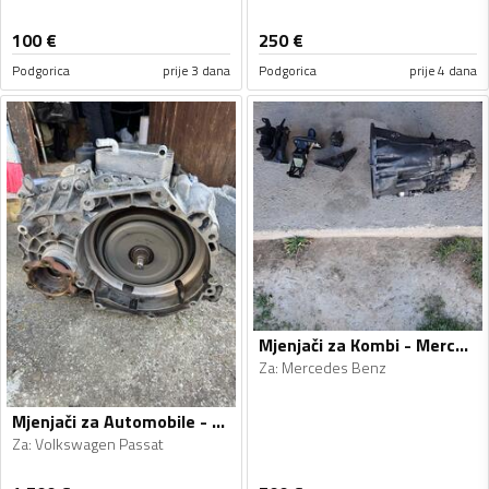
100
€
250
€
Podgorica
prije 3 dana
Podgorica
prije 4 dana
Mjenjači za Kombi - Mercedes Benz - 2004
Za
:
Mercedes Benz
Mjenjači za Automobile - Volkswagen - Passat - 2014, 2015
Za
:
Volkswagen Passat