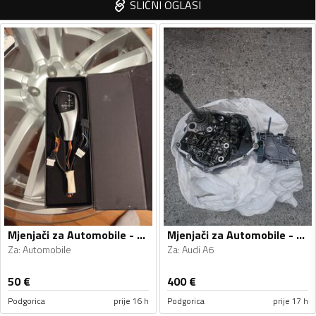
SLIČNI OGLASI
Mjenjači za Automobile - Automobile - Univerzalno
Mjenjači za Automobile - Audi - A6 - 2010
Za
:
Automobile
Za
:
Audi A6
50
€
400
€
Podgorica
prije 16 h
Podgorica
prije 17 h