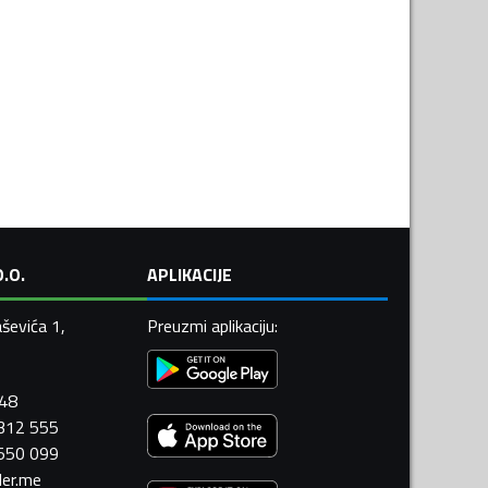
.O.
APLIKACIJE
ševića 1,
Preuzmi aplikaciju
:
448
 312 555
 550 099
ler.me