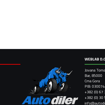
WEBLAB D.O
Jovana Toma
Bar, 85000
Crna Gora
PIB: 03007
+382 (0) 67
+382 (0) 30
info@autodi