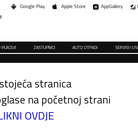
Google Play
Apple Store
AppGallery
 PLACEVI
ZASTUPNICI
AUTO OTPADI
SERVISI I U
tojeća stranica
glase na početnoj strani
LIKNI OVDJE