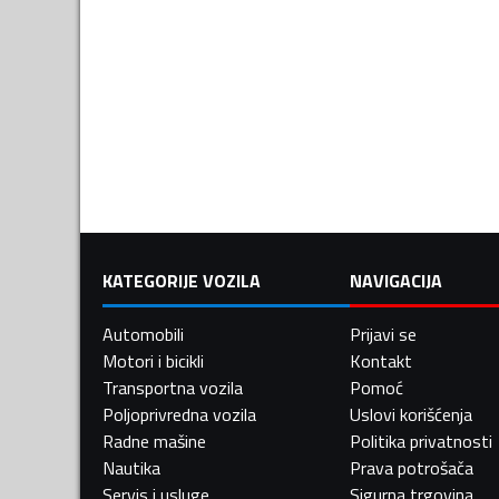
KATEGORIJE VOZILA
NAVIGACIJA
Automobili
Prijavi se
Motori i bicikli
Kontakt
Transportna vozila
Pomoć
Poljoprivredna vozila
Uslovi korišćenja
Radne mašine
Politika privatnosti
Nautika
Prava potrošača
Servis i usluge
Sigurna trgovina