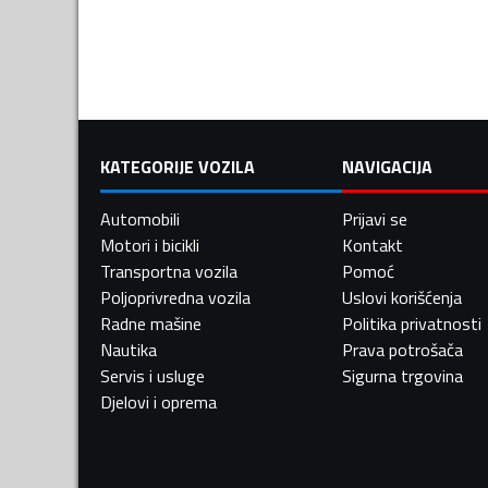
KATEGORIJE VOZILA
NAVIGACIJA
Automobili
Prijavi se
Motori i bicikli
Kontakt
Transportna vozila
Pomoć
Poljoprivredna vozila
Uslovi korišćenja
Radne mašine
Politika privatnosti
Nautika
Prava potrošača
Servis i usluge
Sigurna trgovina
Djelovi i oprema