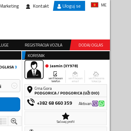
ME
Marketing
Kontakt
Uloguj se
SLUGE
REGISTRACIJA VOZILA
DODAJ OGLAS
KORISNIK
Jasmin
(
XY978
)
 OGLASA
3
verifikovan
verifikovan
verifikovana
telefon
email
lokacija
i
Crna Gora
PODGORICA
/
PODGORICA (UŽI DIO)
+382 68 660 359
Aktivan
Sačuvaj profil