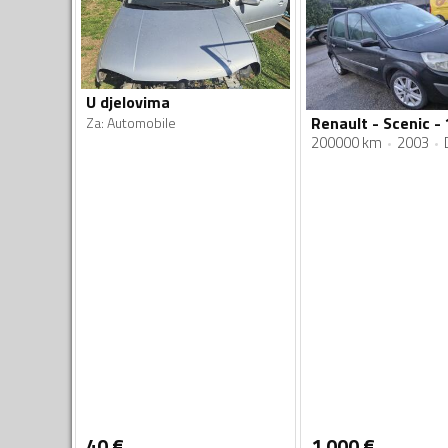
U djelovima
Renault - Scenic - 
Za
:
Automobile
200000 km
2003
40
€
1 000
€