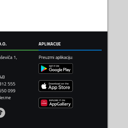
.O.
APLIKACIJE
ševića 1,
Preuzmi aplikaciju
:
448
 312 555
 550 099
ler.me