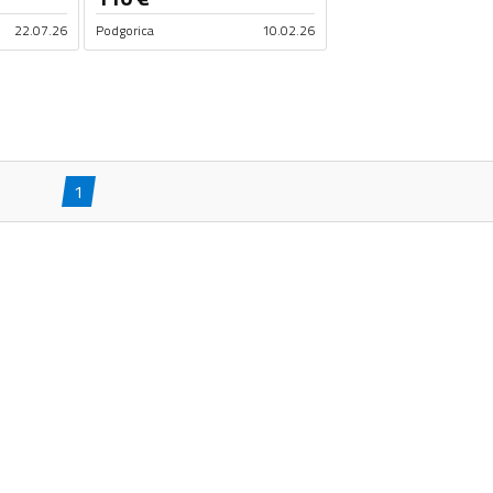
22.07.26
Podgorica
10.02.26
1