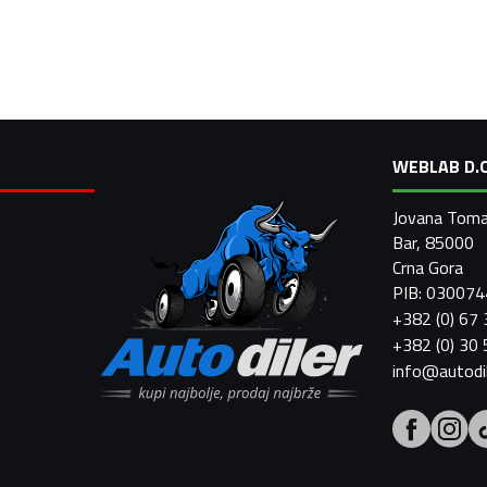
WEBLAB D.O
Jovana Toma
Bar, 85000
Crna Gora
PIB: 03007
+382 (0) 67
+382 (0) 30
info@autodi