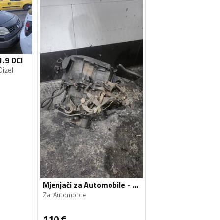
1.9 DCI
Dizel
Mjenjači za Automobile - Automobile - Univerzalno
Za
:
Automobile
110
€