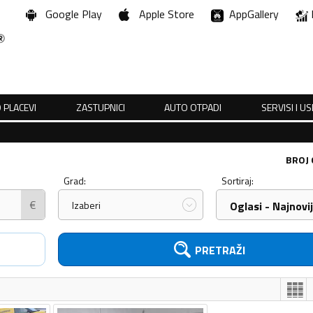
Google Play
Apple Store
AppGallery
 PLACEVI
ZASTUPNICI
AUTO OTPADI
SERVISI I U
BROJ
Grad:
Sortiraj:
€
Izaberi
Oglasi - Najnovij
PRETRAŽI