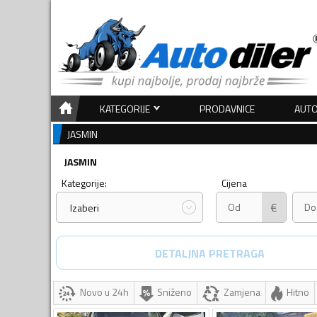
KATEGORIJE
PRODAVNICE
AUTO
JASMIN
JASMIN
Kategorije:
Cijena
€
Izaberi
DETALJNA PRETRAGA
Novo u 24h
Sniženo
Zamjena
Hitno