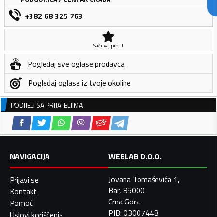
+382 68 325 763
Sačuvaj profil
Pogledaj sve oglase prodavca
Pogledaj oglase iz tvoje okoline
PODIJELI SA PRIJATELJIMA
NAVIGACIJA
WEBLAB D.O.O.
Jovana Tomaševića 1,
Prijavi se
Bar, 85000
Kontakt
Crna Gora
Pomoć
PIB: 03007448
Uslovi korišćenja