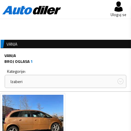
Uloguj se
VANJA
VANJA
BROJ OGLASA
1
Kategorije:
Izaberi