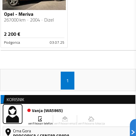
Opel - Meriva
267000 km
2004
Dizel
2 200
€
Podgorica
03.07.25
1
KORISNIK
Vanja
(
WA5865
)
verifikovan telefon
verifikovan email
verifikovana lokacija
Crna Gora
PODGORICA
/
CENTAR GRADA