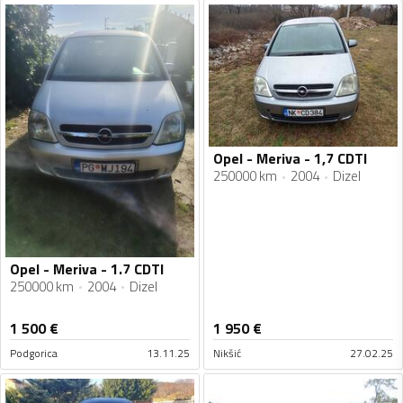
Opel - Meriva - 1,7 CDTI
250000 km
2004
Dizel
Opel - Meriva - 1.7 CDTI
250000 km
2004
Dizel
1 500
€
1 950
€
Podgorica
13.11.25
Nikšić
27.02.25