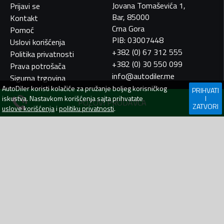
Jovana Tomaševića 1,
Prijavi se
Bar, 85000
Kontakt
Crna Gora
Pomoć
PIB: 03007448
Uslovi korišćenja
+382 (0) 67 312 555
Politika privatnosti
+382 (0) 30 550 099
Prava potrošača
info@autodiler.me
Sigurna trgovina
AutoDiler
koristi kolačiće za pružanje boljeg korisničkog
PRIHVATI
iskustva. Nastavkom korišćenja sajta prihvatate
I
POZOVI PRODAVCA
ZATVORI
uslove korišćenja
i
politiku privatnosti
.
AutoDiler.me je dio
WebLab Grupe
Copyright
©
2026. Sva prava zadržana.