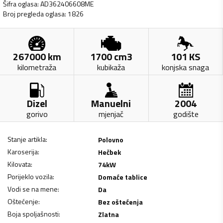
Šifra oglasa
:
AD362406608ME
Broj pregleda oglasa
:
1826
267000
km
1700
cm3
101
KS
kilometraža
kubikaža
konjska snaga
Dizel
Manuelni
2004
gorivo
mjenjač
godište
Stanje artikla
:
Polovno
Karoserija
:
Hečbek
Kilovata
:
74
kW
Porijeklo vozila
:
Domaće tablice
Vodi se na mene
:
Da
Oštećenje
:
Bez oštećenja
Boja spoljašnosti
:
Zlatna