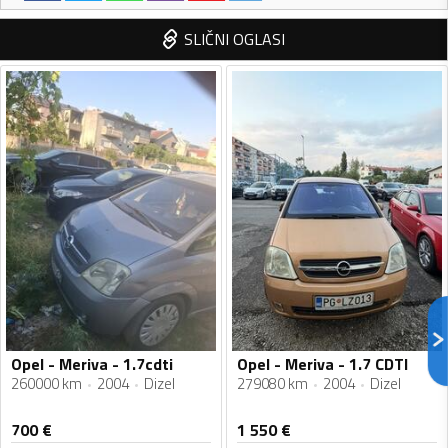
SLIČNI OGLASI
Opel - Meriva - 1.7cdti
Opel - Meriva - 1.7 CDTI
260000 km
2004
Dizel
279080 km
2004
Dizel
700
€
1 550
€