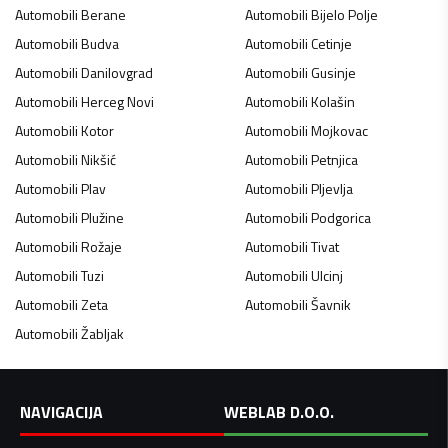
Automobili
Berane
Automobili
Bijelo Polje
Automobili
Budva
Automobili
Cetinje
Automobili
Danilovgrad
Automobili
Gusinje
Automobili
Herceg Novi
Automobili
Kolašin
Automobili
Kotor
Automobili
Mojkovac
Automobili
Nikšić
Automobili
Petnjica
Automobili
Plav
Automobili
Pljevlja
Automobili
Plužine
Automobili
Podgorica
Automobili
Rožaje
Automobili
Tivat
Automobili
Tuzi
Automobili
Ulcinj
Automobili
Zeta
Automobili
Šavnik
Automobili
Žabljak
NAVIGACIJA
WEBLAB D.O.O.