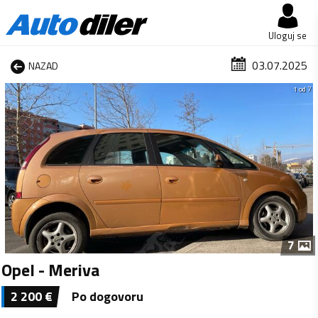
Uloguj se
03.07.2025
NAZAD
1 od 7
7
Opel - Meriva
2 200
€
Po dogovoru