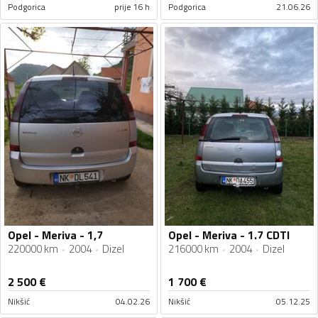
Podgorica
prije 16 h
Podgorica
21.06.26
Opel - Meriva - 1,7
Opel - Meriva - 1.7 CDTI
220000 km
2004
Dizel
216000 km
2004
Dizel
2 500
€
1 700
€
Nikšić
04.02.26
Nikšić
05.12.25