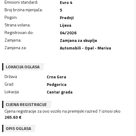
Emisioni standard
:
Euro 4
Broj brzina mjenjača
:
5
Pogon
:
Prednji
Strana volana
:
Lijeva
Registrovan do
:
04/2026
Zamjena
:
Zamjena za skuplje
Zamjena za
:
Automobili - Opel - Meriva
LOKACIJA OGLASA
Država
Crna Gora
Grad
Podgorica
Lokacija
Centar grada
CIJENA REGISTRACIJE
Cijena registracije za ovo vozilo na premijski razred 7 iznosi oko
265.63
€
OPIS OGLASA