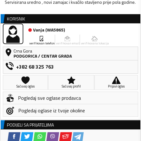
Servisirana uredno , novi zamajac i kvačilo stavljeno prije pola godine.
KORISNIK
Vanja
(
WA5865
)
verifikovan telefon
verifikovan email
verifikovana lokacija
Crna Gora
PODGORICA
/
CENTAR GRADA
+382 68 325 763
Sačuvaj oglas
Sačuvaj profil
Prijavi oglas
Pogledaj sve oglase prodavca
Pogledaj oglase iz tvoje okoline
PODIJELI SA PRIJATELJIMA