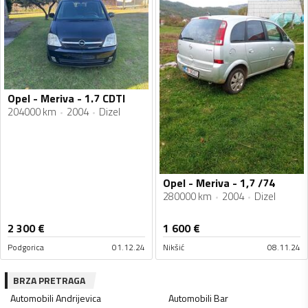
Opel - Meriva - 1.7 CDTI
204000 km
2004
Dizel
Opel - Meriva - 1,7 /74
280000 km
2004
Dizel
2 300
€
1 600
€
Podgorica
01.12.24
Nikšić
08.11.24
BRZA PRETRAGA
Automobili
Andrijevica
Automobili
Bar