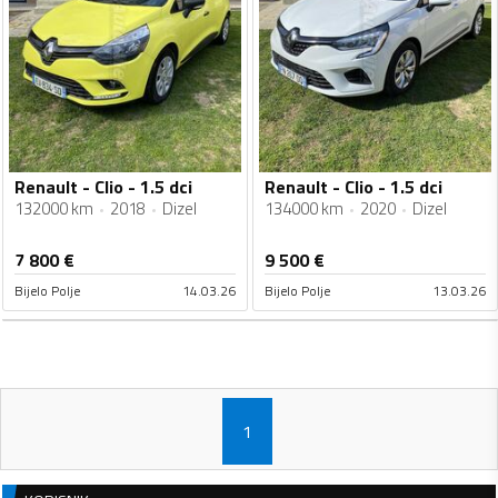
Renault - Clio - 1.5 dci
Renault - Clio - 1.5 dci
132000 km
2018
Dizel
134000 km
2020
Dizel
7 800
€
9 500
€
Bijelo Polje
14.03.26
Bijelo Polje
13.03.26
1