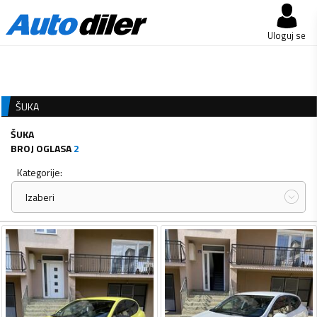
Uloguj se
ŠUKA
ŠUKA
BROJ OGLASA
2
Kategorije:
Izaberi