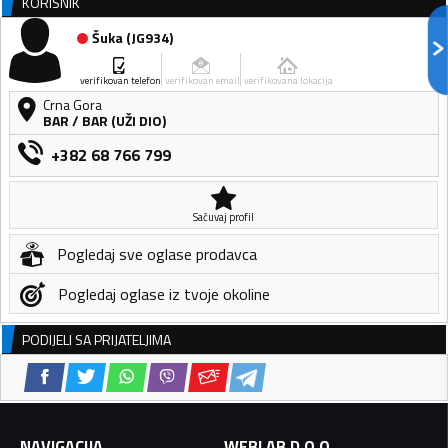
KORISNIK
Šuka
(
JG934
)
verifikovan telefon
verifikovan email
verifikovana lokacija
Crna Gora
BAR
/
BAR (UŽI DIO)
+382 68 766 799
Sačuvaj profil
Pogledaj sve oglase prodavca
Pogledaj oglase iz tvoje okoline
PODIJELI SA PRIJATELJIMA
NAVIGACIJA
WEBLAB D.O.O.