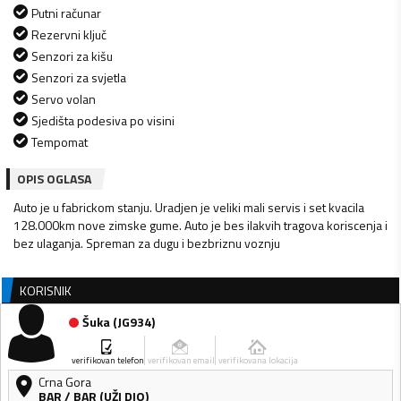
Putni računar
Rezervni ključ
Senzori za kišu
Senzori za svjetla
Servo volan
Sjedišta podesiva po visini
Tempomat
OPIS OGLASA
Auto je u fabrickom stanju. Uradjen je veliki mali servis i set kvacila
128.000km nove zimske gume. Auto je bes ilakvih tragova koriscenja i
bez ulaganja. Spreman za dugu i bezbriznu voznju
KORISNIK
Šuka
(
JG934
)
verifikovan telefon
verifikovan email
verifikovana lokacija
Crna Gora
BAR
/
BAR (UŽI DIO)