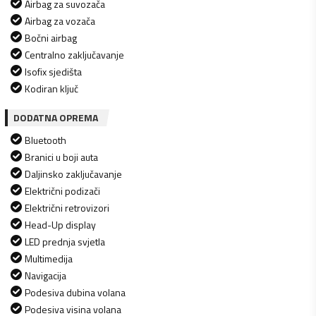
Airbag za suvozača
Airbag za vozača
Bočni airbag
Centralno zaključavanje
Isofix sjedišta
Kodiran ključ
DODATNA OPREMA
Bluetooth
Branici u boji auta
Daljinsko zaključavanje
Električni podizači
Električni retrovizori
Head-Up display
LED prednja svjetla
Multimedija
Navigacija
Podesiva dubina volana
Podesiva visina volana