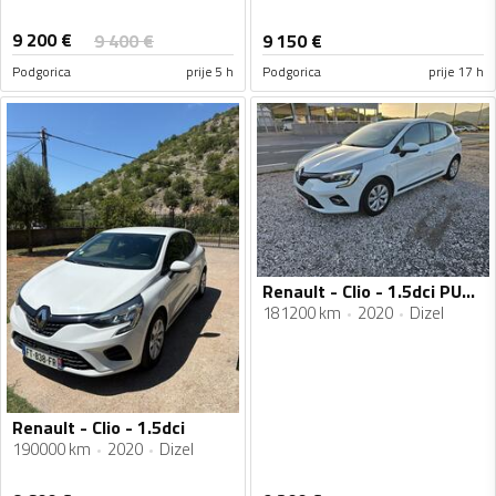
9 200
€
9 400
€
9 150
€
Podgorica
prije 5 h
Podgorica
prije 17 h
Renault - Clio - 1.5dci PUTNICKI
181200 km
2020
Dizel
Renault - Clio - 1.5dci
190000 km
2020
Dizel