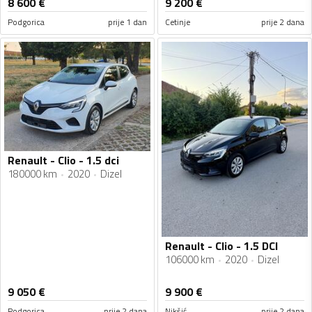
8 600
€
9 200
€
Podgorica
prije 1 dan
Cetinje
prije 2 dana
Renault - Clio - 1.5 dci
180000 km
2020
Dizel
Renault - Clio - 1.5 DCI
106000 km
2020
Dizel
9 050
€
9 900
€
Podgorica
prije 2 dana
Nikšić
prije 2 dana