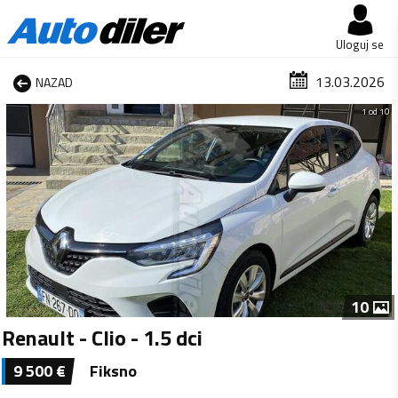
Uloguj se
13.03.2026
NAZAD
1 od 10
10
Renault - Clio - 1.5 dci
9 500
€
Fiksno