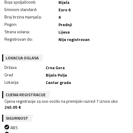
Boja spoljašnosti
:
Bijela
Emisioni standard
:
Euro 6
Broj brzina mjenjača
:
6
Pogon
:
Prednji
Strana volana
:
Lijeva
Registrovan do
:
Nije registrovan
LOKACIJA OGLASA
Država
Crna Gora
Grad
Bijelo Polje
Lokacija
Centar grada
CIJENA REGISTRACIJE
Cijena registracije za ovo vozilo na premijski razred 7 iznosi oko
245.05
€
SIGURNOST
ABS