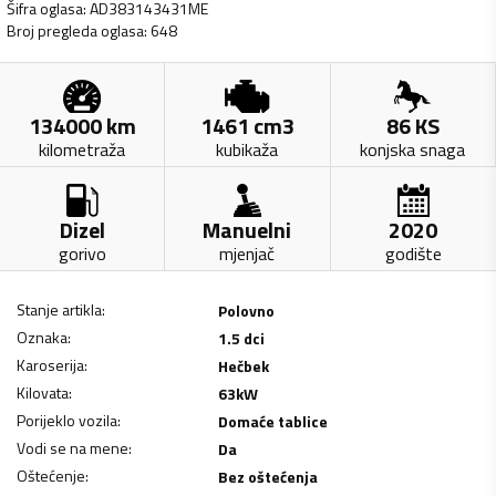
Šifra oglasa
:
AD383143431ME
Broj pregleda oglasa
:
648
134000
km
1461
cm3
86
KS
kilometraža
kubikaža
konjska snaga
Dizel
Manuelni
2020
gorivo
mjenjač
godište
Stanje artikla
:
Polovno
Oznaka
:
1.5 dci
Karoserija
:
Hečbek
Kilovata
:
63
kW
Porijeklo vozila
:
Domaće tablice
Vodi se na mene
:
Da
Oštećenje
:
Bez oštećenja