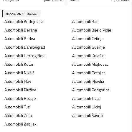
BRZA PRETRAGA
Automobili
Andrijevica
Automobili
Bar
Automobili
Berane
Automobili
Bijelo Polje
Automobili
Budva
Automobili
Cetinje
Automobili
Danilovgrad
Automobili
Gusinje
Automobili
Herceg Novi
Automobili
Kolašin
Automobili
Kotor
Automobili
Mojkovac
Automobili
Nikšić
Automobili
Petnjica
Automobili
Plav
Automobili
Pljevlja
Automobili
Plužine
Automobili
Podgorica
Automobili
Rožaje
Automobili
Tivat
Automobili
Tuzi
Automobili
Ulcinj
Automobili
Zeta
Automobili
Šavnik
Automobili
Žabljak