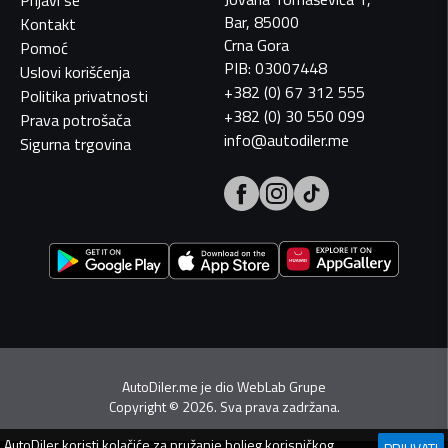
Bar, 85000
Kontakt
Crna Gora
Pomoć
PIB: 03007448
Uslovi korišćenja
+382 (0) 67 312 555
Politika privatnosti
+382 (0) 30 550 099
Prava potrošača
info@autodiler.me
Sigurna trgovina
AutoDiler.me je dio
WebLab Grupe
Copyright
©
2026. Sva prava zadržana.
AutoDiler
koristi kolačiće za pružanje boljeg korisničkog