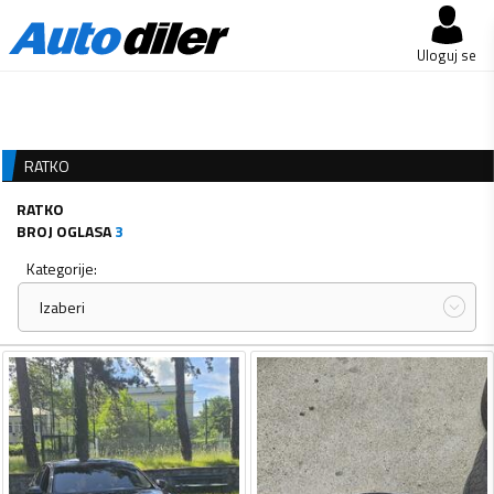
Uloguj se
RATKO
RATKO
BROJ OGLASA
3
Kategorije:
Izaberi