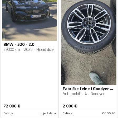
BMW - 520 - 2.0
29000 km
2025
Hibrid dizel
Fabričke felne i Goodyer gume
Automobili
4
Goodyer
72 000
€
2 000
€
Cetinje
prije 2 dana
Cetinje
06.06.26