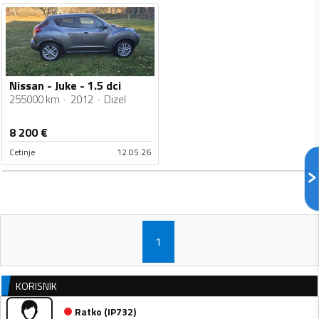
Nissan - Juke - 1.5 dci
255000 km
2012
Dizel
8 200
€
Cetinje
12.05.26
1
KORISNIK
Ratko
(
IP732
)