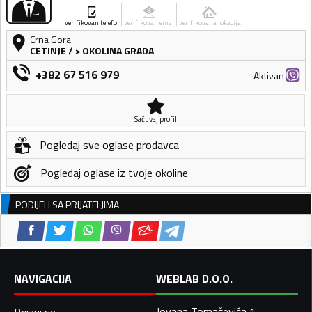
verifikovan telefon
verifikovan email
verifikovana lokacija
Crna Gora
CETINJE
/
> OKOLINA GRADA
+382 67 516 979
Aktivan
Sačuvaj profil
Pogledaj sve oglase prodavca
Pogledaj oglase iz tvoje okoline
PODIJELI SA PRIJATELJIMA
NAVIGACIJA
WEBLAB D.O.O.
Jovana Tomaševića 1,
Prijavi se