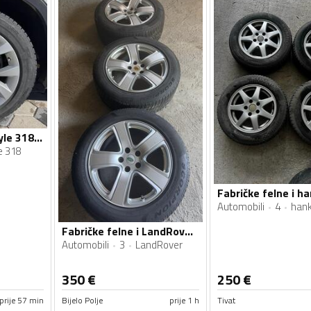
Fabričke felne i Style 318 gume
e 318
Automobili
4
han
Fabričke felne i LandRover gume
Automobili
3
LandRover
350
€
250
€
prije 57 min
Bijelo Polje
prije 1 h
Tivat