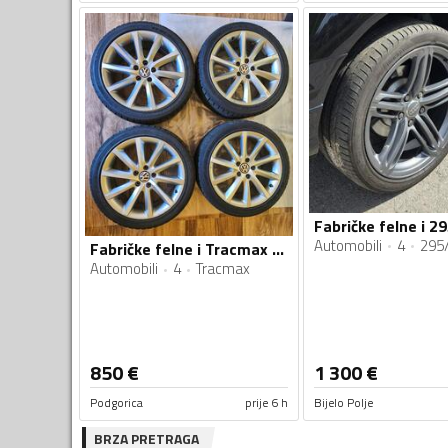
Automobili
4
295
Fabričke felne i Tracmax gume
Automobili
4
Tracmax
850
€
1 300
€
Podgorica
prije 6 h
Bijelo Polje
BRZA PRETRAGA