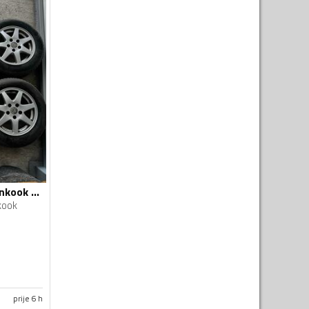
Fabričke felne i hankook gume
kook
prije 6 h