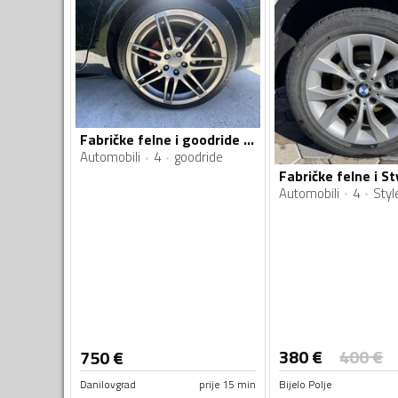
Fabričke felne i goodride gume
Automobili
4
goodride
Automobili
4
Styl
380
€
400
€
750
€
Danilovgrad
prije 15 min
Bijelo Polje