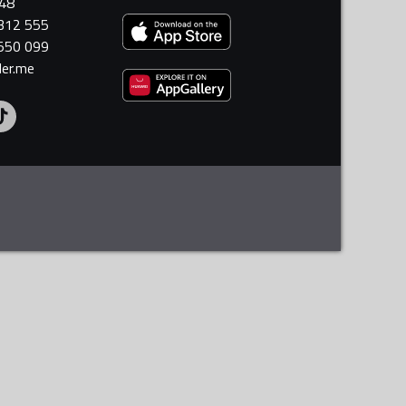
448
 312 555
 550 099
ler.me