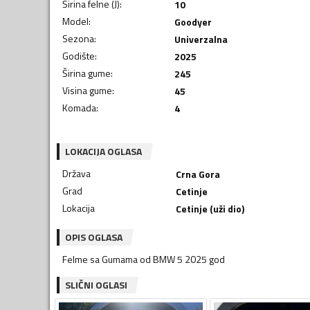
Širina felne (J)
:
10
Model
:
Goodyer
Sezona
:
Univerzalna
Godište
:
2025
Širina gume
:
245
Visina gume
:
45
Komada
:
4
LOKACIJA OGLASA
Država
Crna Gora
Grad
Cetinje
Lokacija
Cetinje (uži dio)
OPIS OGLASA
Felme sa Gumama od BMW 5 2025 god
SLIČNI OGLASI