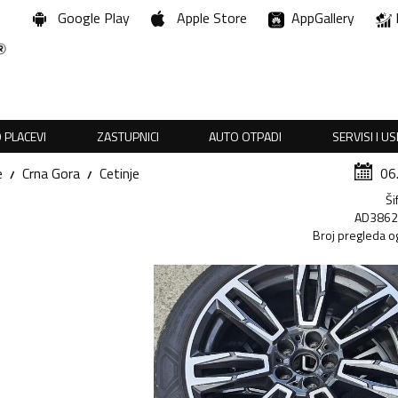
Google Play
Apple Store
AppGallery
 PLACEVI
ZASTUPNICI
AUTO OTPADI
SERVISI I U
e
Crna Gora
Cetinje
06
Ši
AD386
Broj pregleda o