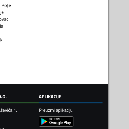
o Polje
je
ovac
ja
t
ik
.O.
APLIKACIJE
ševića 1,
Preuzmi aplikaciju
: