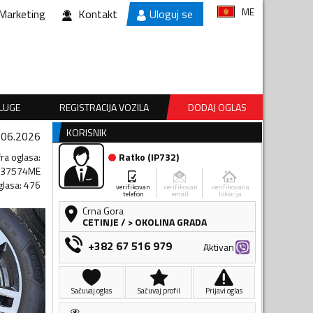
ME
Marketing
Kontakt
Uloguj se
SLUGE
REGISTRACIJA VOZILA
DODAJ OGLAS
KORISNIK
.06.2026
fra oglasa
:
Ratko
(
IP732
)
237574ME
glasa
:
476
verifikovan
verifikovan
verifikovana
telefon
email
lokacija
Crna Gora
CETINJE
/
> OKOLINA GRADA
+382 67 516 979
Aktivan
Sačuvaj oglas
Sačuvaj profil
Prijavi oglas