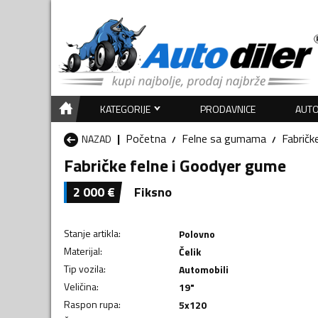
KATEGORIJE
PRODAVNICE
AUTO
Početna
Felne sa gumama
Fabričk
NAZAD
Fabričke felne i Goodyer gume
2 000
€
Fiksno
Stanje artikla
:
Polovno
Materijal
:
Čelik
Tip vozila
:
Automobili
Veličina
:
19"
Raspon rupa
:
5x120