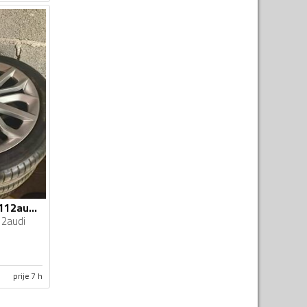
Fabričke felne i 5x112audi gume
2audi
prije 7 h