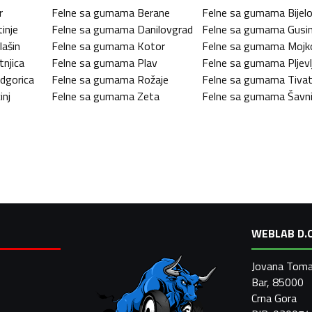
r
Felne sa gumama
Berane
Felne sa gumama
Bijel
tinje
Felne sa gumama
Danilovgrad
Felne sa gumama
Gusin
lašin
Felne sa gumama
Kotor
Felne sa gumama
Mojk
tnjica
Felne sa gumama
Plav
Felne sa gumama
Pljevl
dgorica
Felne sa gumama
Rožaje
Felne sa gumama
Tiva
inj
Felne sa gumama
Zeta
Felne sa gumama
Šavn
WEBLAB D.O
Jovana Toma
Bar, 85000
Crna Gora