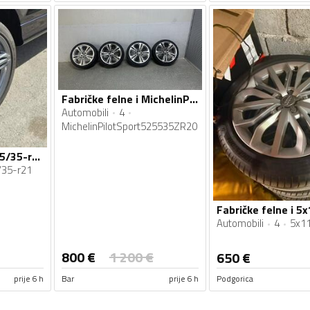
Fabričke felne i MichelinPilotSport525535ZR20 gume
Automobili
4
MichelinPilotSport525535ZR20
Fabričke felne i 295/35-r21 gume
/35-r21
Automobili
4
5x11
800
€
1 200
€
650
€
prije 6 h
Bar
prije 6 h
Podgorica