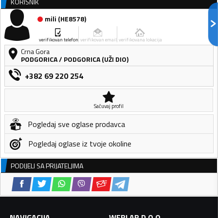
KORISNIK
mili
(
HE8578
)
verifikovan telefon
verifikovan email
verifikovana lokacija
Crna Gora
PODGORICA
/
PODGORICA (UŽI DIO)
+382 69 220 254
Sačuvaj profil
Pogledaj sve oglase prodavca
Pogledaj oglase iz tvoje okoline
PODIJELI SA PRIJATELJIMA
NAVIGACIJA
WEBLAB D.O.O.