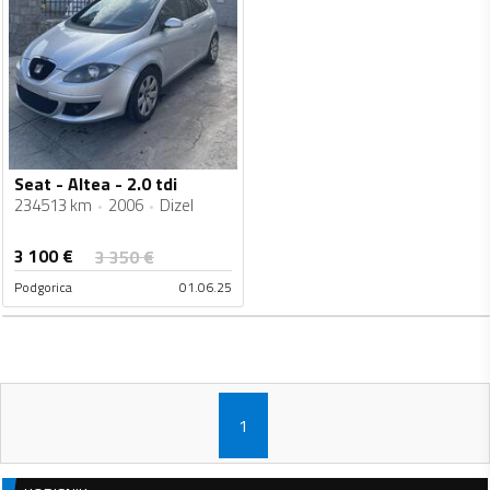
Seat - Altea - 2.0 tdi
234513 km
2006
Dizel
3 100
€
3 350
€
Podgorica
01.06.25
1