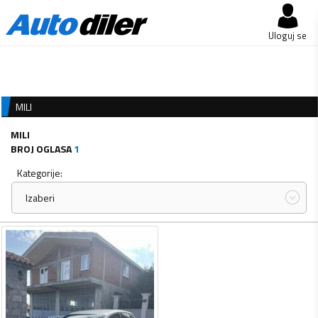
Uloguj se
MILI
MILI
BROJ OGLASA
1
Kategorije:
Izaberi