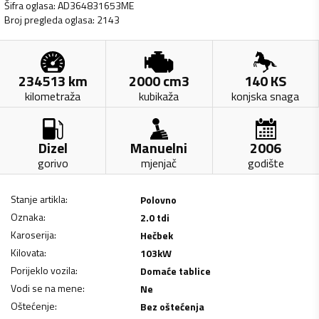
Šifra oglasa
:
AD364831653ME
Broj pregleda oglasa
:
2143
234513
km
2000
cm3
140
KS
kilometraža
kubikaža
konjska snaga
Dizel
Manuelni
2006
gorivo
mjenjač
godište
Stanje artikla
:
Polovno
Oznaka
:
2.0 tdi
Karoserija
:
Hečbek
Kilovata
:
103
kW
Porijeklo vozila
:
Domaće tablice
Vodi se na mene
:
Ne
Oštećenje
:
Bez oštećenja