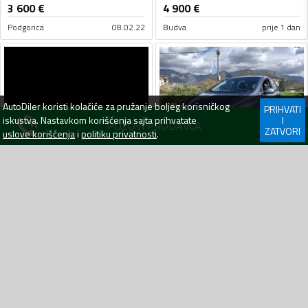
3 600
€
4 900
€
Podgorica
08.02.22
Budva
prije 1 dan
AutoDiler
koristi kolačiće za pružanje boljeg korisničkog
PRIHVATI
iskustva. Nastavkom korišćenja sajta prihvatate
I
POZOVI PRODAVCA
ZATVORI
uslove korišćenja
i
politiku privatnosti
.
Seat - Altea - 1.6 TDI
304600 km
2012
Dizel