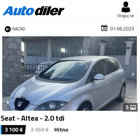
Uloguj se
01.06.2025
NAZAD
1 od 5
5
Seat - Altea - 2.0 tdi
3 100
€
3 350
€
Hitno