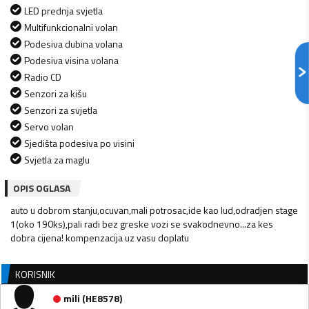
LED prednja svjetla
Multifunkcionalni volan
Podesiva dubina volana
Podesiva visina volana
Radio CD
Senzori za kišu
Senzori za svjetla
Servo volan
Sjedišta podesiva po visini
Svjetla za maglu
OPIS OGLASA
auto u dobrom stanju,ocuvan,mali potrosac,ide kao lud,odradjen stage
1(oko 190ks),pali radi bez greske vozi se svakodnevno...za kes
dobra cijena! kompenzacija uz vasu doplatu
KORISNIK
mili
(
HE8578
)