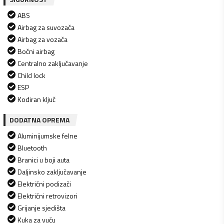
ABS
Airbag za suvozača
Airbag za vozača
Bočni airbag
Centralno zaključavanje
Child lock
ESP
Kodiran ključ
DODATNA OPREMA
Aluminijumske felne
Bluetooth
Branici u boji auta
Daljinsko zaključavanje
Električni podizači
Električni retrovizori
Grijanje sjedišta
Kuka za vuču