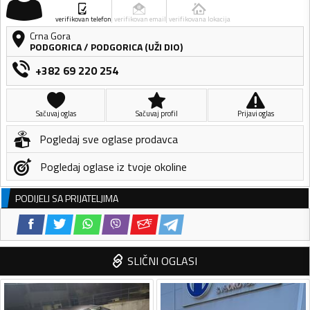
verifikovan telefon
verifikovan email
verifikovana lokacija
Crna Gora
PODGORICA
/
PODGORICA (UŽI DIO)
+382 69 220 254
Sačuvaj oglas
Sačuvaj profil
Prijavi oglas
Pogledaj sve oglase prodavca
Pogledaj oglase iz tvoje okoline
PODIJELI SA PRIJATELJIMA
SLIČNI OGLASI