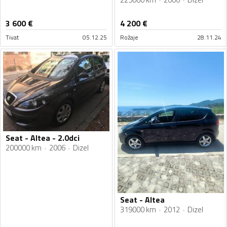
3 600
€
4 200
€
Tivat
05.12.25
Rožaje
28.11.24
Seat - Altea - 2.0dci
200000 km
2006
Dizel
Seat - Altea
319000 km
2012
Dizel