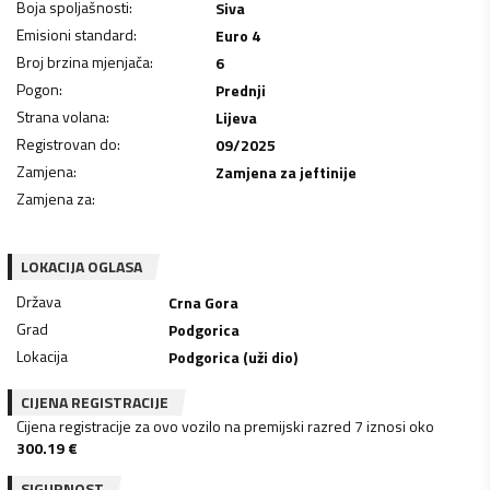
Boja spoljašnosti
:
Siva
Emisioni standard
:
Euro 4
Broj brzina mjenjača
:
6
Pogon
:
Prednji
Strana volana
:
Lijeva
Registrovan do
:
09/2025
Zamjena
:
Zamjena za jeftinije
Zamjena za
:
LOKACIJA OGLASA
Država
Crna Gora
Grad
Podgorica
Lokacija
Podgorica (uži dio)
CIJENA REGISTRACIJE
Cijena registracije za ovo vozilo na premijski razred 7 iznosi oko
300.19
€
SIGURNOST