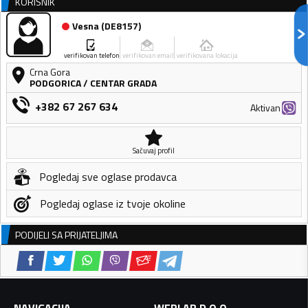
KORISNIK
Vesna
(
DE8157
)
verifikovan telefon
verifikovan email
verifikovana lokacija
Crna Gora
PODGORICA
/
CENTAR GRADA
+382 67 267 634
Aktivan
Sačuvaj profil
Pogledaj sve oglase prodavca
Pogledaj oglase iz tvoje okoline
PODIJELI SA PRIJATELJIMA