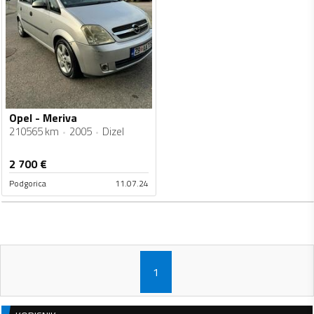
Opel - Meriva
210565 km
2005
Dizel
2 700
€
Podgorica
11.07.24
1