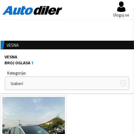
Uloguj se
VESNA
VESNA
BROJ OGLASA
1
Kategorije:
Izaberi