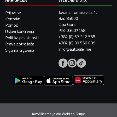
NAVIGACIJA
WEBLAB D.O.O.
Jovana Tomaševića 1,
Prijavi se
Bar, 85000
Kontakt
Crna Gora
Pomoć
PIB: 03007448
Uslovi korišćenja
+382 (0) 67 312 555
Politika privatnosti
+382 (0) 30 550 099
Prava potrošača
info@autodiler.me
Sigurna trgovina
AutoDiler.me je dio
WebLab Grupe