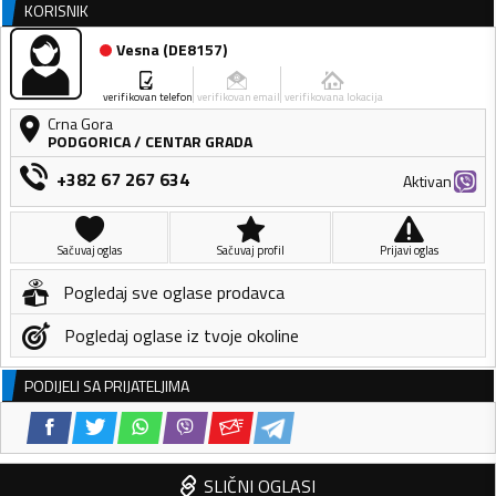
KORISNIK
Vesna
(
DE8157
)
verifikovan telefon
verifikovan email
verifikovana lokacija
Crna Gora
PODGORICA
/
CENTAR GRADA
+382 67 267 634
Aktivan
Sačuvaj oglas
Sačuvaj profil
Prijavi oglas
Pogledaj sve oglase prodavca
Pogledaj oglase iz tvoje okoline
PODIJELI SA PRIJATELJIMA
SLIČNI OGLASI