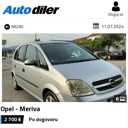
Uloguj se
11.07.2024
NAZAD
1 od 6
6
Opel - Meriva
2 700
€
Po dogovoru