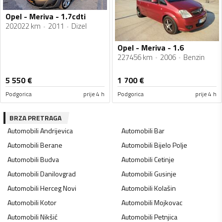
Opel - Meriva - 1.7cdti
202022 km
2011
Dizel
Opel - Meriva - 1.6
227456 km
2006
Benzin
5 550
€
1 700
€
Podgorica
prije 4 h
Podgorica
prije 4 h
BRZA PRETRAGA
Automobili
Andrijevica
Automobili
Bar
Automobili
Berane
Automobili
Bijelo Polje
Automobili
Budva
Automobili
Cetinje
Automobili
Danilovgrad
Automobili
Gusinje
Automobili
Herceg Novi
Automobili
Kolašin
Automobili
Kotor
Automobili
Mojkovac
Automobili
Nikšić
Automobili
Petnjica