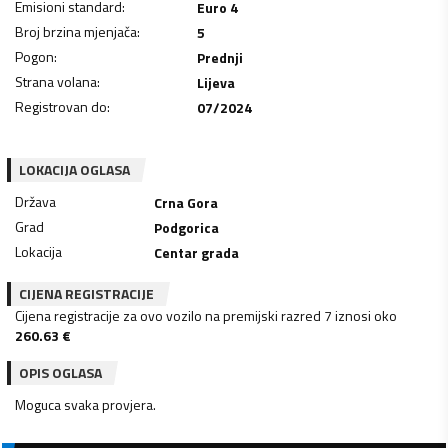
Emisioni standard
:
Euro 4
Broj brzina mjenjača
:
5
Pogon
:
Prednji
Strana volana
:
Lijeva
Registrovan do
:
07/2024
LOKACIJA OGLASA
Država
Crna Gora
Grad
Podgorica
Lokacija
Centar grada
CIJENA REGISTRACIJE
Cijena registracije za ovo vozilo na premijski razred 7 iznosi oko
260.63
€
OPIS OGLASA
Moguca svaka provjera.