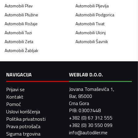
Automobili
Plav
Automobili
Pljevlja
Automobili
Plužine
Automobili
Podgorica
Automobili
Rožaje
Automobili
Tivat
Automobili
Tuzi
Automobili
Ulcinj
Automobili
Zeta
Automobili
Šavnik
Automobili
Žabljak
NAVIGACIJA
WEBLAB D.O.O.
Jovana Tomaševića 1,
Prijavi se
Bar, 85000
Kontakt
Crna Gora
Pomoć
PIB: 03007448
Uslovi korišćenja
+382 (0) 67 312 555
Politika privatnosti
+382 (0) 30 550 099
Prava potrošača
info@autodiler.me
Sigurna trgovina