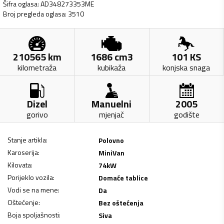
Šifra oglasa
:
AD348273353ME
Broj pregleda oglasa
:
3510
210565
km
1686
cm3
101
KS
kilometraža
kubikaža
konjska snaga
Dizel
Manuelni
2005
gorivo
mjenjač
godište
Stanje artikla
:
Polovno
Karoserija
:
MiniVan
Kilovata
:
74
kW
Porijeklo vozila
:
Domaće tablice
Vodi se na mene
:
Da
Oštećenje
:
Bez oštećenja
Boja spoljašnosti
:
Siva