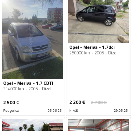
Opel - Meriva - 1.7dci
250000 km
2005
Dizel
Opel - Meriva - 1.7 CDTI
314000 km
2005
Dizel
2 200
€
2 500
€
2 700
€
Podgorica
05.06.25
Nikšić
29.05.25