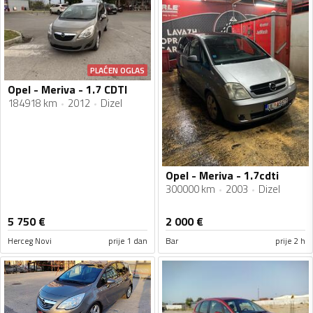
PLAĆEN OGLAS
Opel - Meriva - 1.7 CDTI
184918 km
2012
Dizel
Opel - Meriva - 1.7cdti
300000 km
2003
Dizel
5 750
€
2 000
€
Herceg Novi
prije 1 dan
Bar
prije 2 h