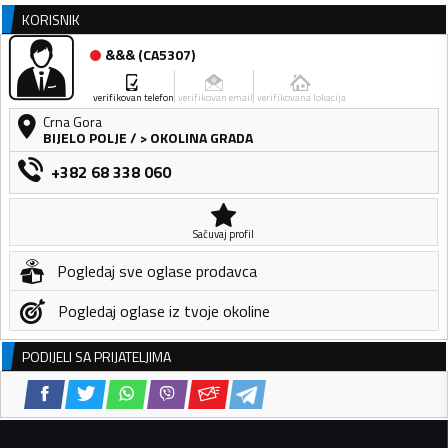
KORISNIK
&&&
(
CA5307
)
verifikovan telefon
verifikovan email
verifikovana lokacija
Crna Gora
BIJELO POLJE
/
> OKOLINA GRADA
+382 68 338 060
Sačuvaj profil
Pogledaj sve oglase prodavca
Pogledaj oglase iz tvoje okoline
PODIJELI SA PRIJATELJIMA