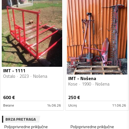
IMT - 1111
Ostalo
2023
Nošena
IMT - Nošena
Kose
1990
Nošena
600
€
250
€
Berane
14.06.26
Ulcinj
11.06.26
BRZA PRETRAGA
Poljoprivredne priključne
Poljoprivredne priključne