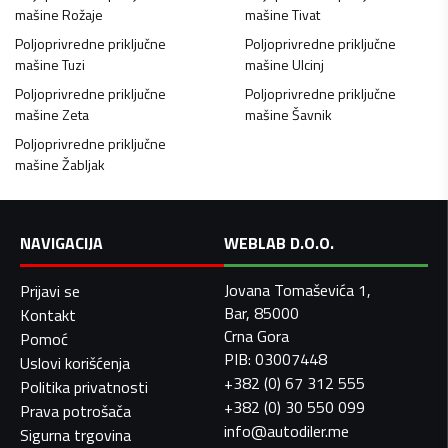
mašine
Rožaje
mašine
Tivat
Poljoprivredne priključne
Poljoprivredne priključne
mašine
Tuzi
mašine
Ulcinj
Poljoprivredne priključne
Poljoprivredne priključne
mašine
Zeta
mašine
Šavnik
Poljoprivredne priključne
mašine
Žabljak
NAVIGACIJA
WEBLAB D.O.O.
Jovana Tomaševića 1,
Prijavi se
Bar, 85000
Kontakt
Crna Gora
Pomoć
PIB: 03007448
Uslovi korišćenja
+382 (0) 67 312 555
Politika privatnosti
+382 (0) 30 550 099
Prava potrošača
info@autodiler.me
Sigurna trgovina