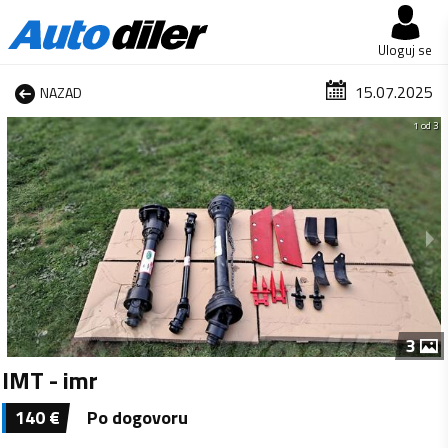
Uloguj se
15.07.2025
NAZAD
1 od 3
3
IMT - imr
140
€
Po dogovoru