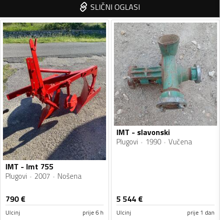
SLIČNI OGLASI
IMT - slavonski
Plugovi
1990
Vučena
IMT - Imt 755
Plugovi
2007
Nošena
790
€
5 544
€
Ulcinj
prije 6 h
Ulcinj
prije 1 dan