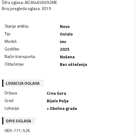
Šifra oglasa
:
AD364656692ME
Broj pregleda oglasa
:
3019
Stanje artikla
:
Novo
Tip
:
Ostalo
Model
:
imr
Godište
:
2025
Način transporta
:
Nošena
Oštećenje
:
Bez oštećenja
LOKACIJA OGLASA
Država
Crna Gora
Grad
Bijelo Polje
Lokacija
> Okolina grada
OPIS OGLASA
069-771-526