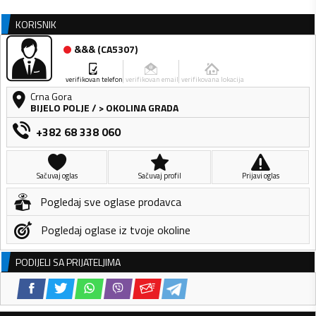
KORISNIK
&&&
(
CA5307
)
verifikovan telefon
verifikovan email
verifikovana lokacija
Crna Gora
BIJELO POLJE
/
> OKOLINA GRADA
+382 68 338 060
Sačuvaj oglas
Sačuvaj profil
Prijavi oglas
Pogledaj sve oglase prodavca
Pogledaj oglase iz tvoje okoline
PODIJELI SA PRIJATELJIMA