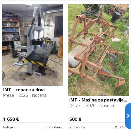
IMT - cepac za drva
Prese
2025
Nošena
IMT - Mašina za postavljanje folije
Ostalo
2020
Nošena
1 650
€
600
€
Petnjica
prije 2 dana
Podgorica
31.07.26