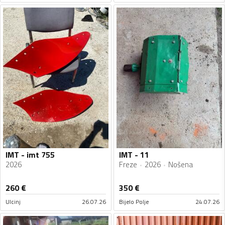
IMT - imt 755
IMT - 11
2026
Freze
2026
Nošena
260
€
350
€
Ulcinj
26.07.26
Bijelo Polje
24.07.26