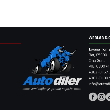
WEBLAB D.O
Jovana Toma
Bar, 85000
Crna Gora
PIB: 03007
+382 (0) 67
+382 (0) 30
info@autodi