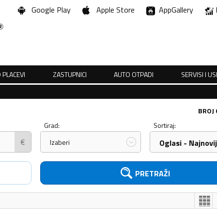
Google Play
Apple Store
AppGallery
 PLACEVI
ZASTUPNICI
AUTO OTPADI
SERVISI I U
BROJ
Grad:
Sortiraj:
€
Izaberi
Oglasi - Najnovij
PRETRAŽI