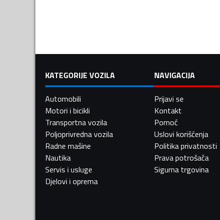
KATEGORIJE VOZILA
NAVIGACIJA
Automobili
Prijavi se
Motori i bicikli
Kontakt
Transportna vozila
Pomoć
Poljoprivredna vozila
Uslovi korišćenja
Radne mašine
Politika privatnosti
Nautika
Prava potrošača
Servis i usluge
Sigurna trgovina
Djelovi i oprema