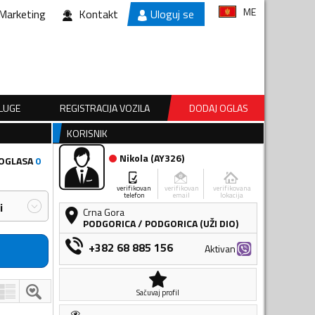
ME
Marketing
Kontakt
Uloguj se
SLUGE
REGISTRACIJA VOZILA
DODAJ OGLAS
KORISNIK
Nikola
(
AY326
)
 OGLASA
0
verifikovan
verifikovan
verifikovana
telefon
email
lokacija
i
Crna Gora
PODGORICA
/
PODGORICA (UŽI DIO)
+382 68 885 156
Aktivan
Sačuvaj profil