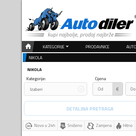
KATEGORIJE
PRODAVNICE
AUTO
NIKOLA
NIKOLA
Kategorije:
Cijena
€
Izaberi
DETALJNA PRETRAGA
Novo u 24h
Sniženo
Zamjena
Hitno