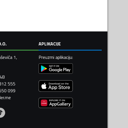
.O.
APLIKACIJE
ševića 1,
Preuzmi aplikaciju
:
448
 312 555
 550 099
ler.me