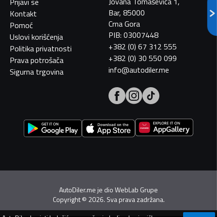
Jovana Tomaševića 1,
Prijavi se
Bar, 85000
Kontakt
Crna Gora
Pomoć
PIB: 03007448
Uslovi korišćenja
+382 (0) 67 312 555
Politika privatnosti
+382 (0) 30 550 099
Prava potrošača
info@autodiler.me
Sigurna trgovina
AutoDiler.me je dio
WebLab Grupe
Copyright
©
2026. Sva prava zadržana.