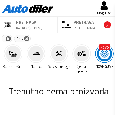
Uloguj se
PRETRAGA
PRETRAGA
2
KATALOŠKI BROJ
PO FILTERIMA
315
NOVO
a
Radne mašine
Nautika
Servisi i usluge
Djelovi i
NOVE GUME
oprema
Trenutno nema proizvoda