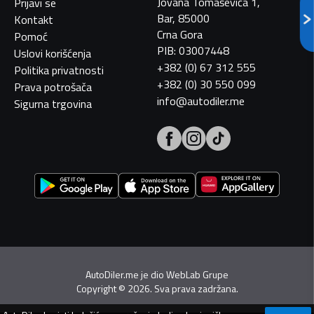
Jovana Tomaševića 1,
Prijavi se
Bar, 85000
Kontakt
Crna Gora
Pomoć
PIB: 03007448
Uslovi korišćenja
+382 (0) 67 312 555
Politika privatnosti
+382 (0) 30 550 099
Prava potrošača
info@autodiler.me
Sigurna trgovina
AutoDiler.me je dio
WebLab Grupe
Copyright
©
2026. Sva prava zadržana.