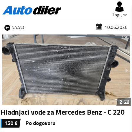
Uloguj se
10.06.2026
NAZAD
1 od 2
2
Hladnjaci vode za Mercedes Benz - C 220
150
€
Po dogovoru