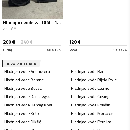
Hladnjaci vode za TAM - 1982
Za
:
TAM
200
€
240
€
120
€
Ulcinj
08.01.25
Kotor
10.09.24
BRZA PRETRAGA
Hladnjaci vode
Andrijevica
Hladnjaci vode
Bar
Hladnjaci vode
Berane
Hladnjaci vode
Bijelo Polje
Hladnjaci vode
Budva
Hladnjaci vode
Cetinje
Hladnjaci vode
Danilovgrad
Hladnjaci vode
Gusinje
Hladnjaci vode
Herceg Novi
Hladnjaci vode
Kolašin
Hladnjaci vode
Kotor
Hladnjaci vode
Mojkovac
Hladnjaci vode
Nikšić
Hladnjaci vode
Petnjica