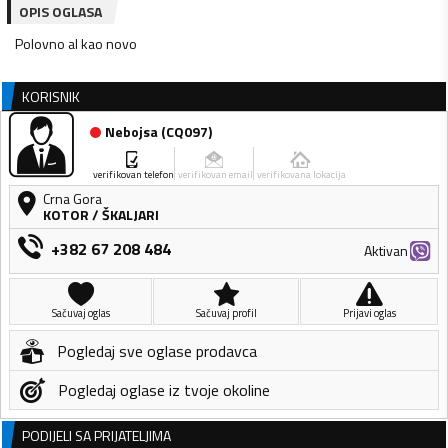
OPIS OGLASA
Polovno al kao novo
KORISNIK
Nebojsa
(
CQ097
)
verifikovan telefon
verifikovan email
verifikovana lokacija
Crna Gora
KOTOR
/
ŠKALJARI
+382 67 208 484
Aktivan
Sačuvaj oglas
Sačuvaj profil
Prijavi oglas
Pogledaj sve oglase prodavca
Pogledaj oglase iz tvoje okoline
PODIJELI SA PRIJATELJIMA