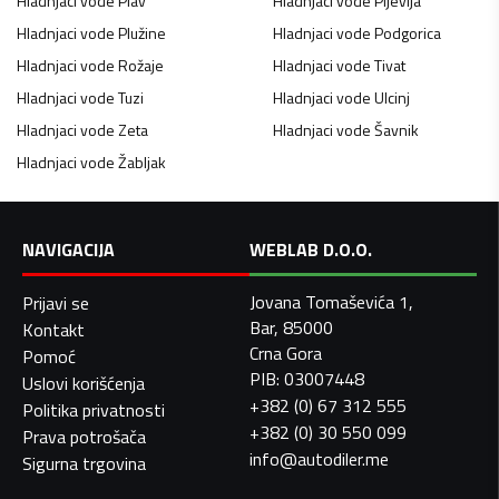
Hladnjaci vode
Plav
Hladnjaci vode
Pljevlja
Hladnjaci vode
Plužine
Hladnjaci vode
Podgorica
Hladnjaci vode
Rožaje
Hladnjaci vode
Tivat
Hladnjaci vode
Tuzi
Hladnjaci vode
Ulcinj
Hladnjaci vode
Zeta
Hladnjaci vode
Šavnik
Hladnjaci vode
Žabljak
NAVIGACIJA
WEBLAB D.O.O.
Jovana Tomaševića 1,
Prijavi se
Bar, 85000
Kontakt
Crna Gora
Pomoć
PIB: 03007448
Uslovi korišćenja
+382 (0) 67 312 555
Politika privatnosti
+382 (0) 30 550 099
Prava potrošača
info@autodiler.me
Sigurna trgovina