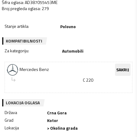
Šifra oglasa
:
AD387055453ME
Broj pregleda oglasa
:
279
Stanje artikla
:
Polovno
KOMPATIBILNOSTI
Za kategoriju
:
Automobili
Mercedes Benz
SAKRIJ
C 220
LOKACIJA OGLASA
Država
Crna Gora
Grad
Kotor
Lokacija
> Okolina grada