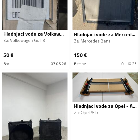
Hladnjaci vode za Volkswagen - Golf 3 - 1997
Hladnjaci vode za Mercedes Benz, Mercedes Benz - 2014, 2014
Za
:
Volkswagen Golf 3
Za
:
Mercedes Benz
50
€
150
€
Bar
07.06.26
Berane
01.10.25
Hladnjaci vode za Opel - Astra - 2007
Za
:
Opel Astra