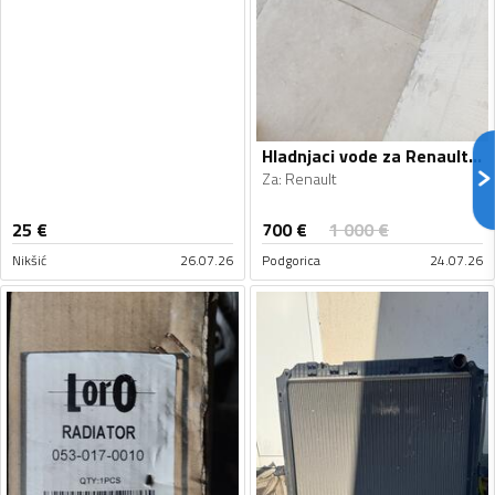
Hladnjaci vode za Renault - 2019
Za
:
Renault
700
€
25
€
1 000
€
Nikšić
26.07.26
Podgorica
24.07.26