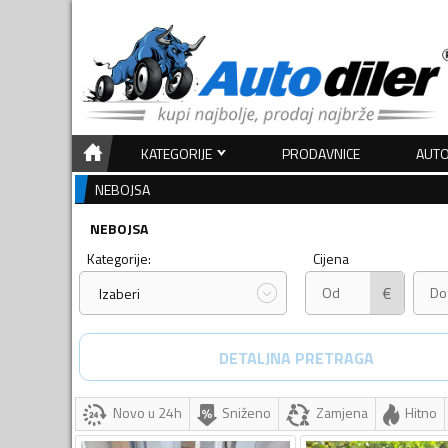
KATEGORIJE
PRODAVNICE
AUTO
NEBOJSA
NEBOJSA
Kategorije:
Cijena
€
Izaberi
DETALJNA PRETRAGA
Novo u 24h
Sniženo
Zamjena
Hitno