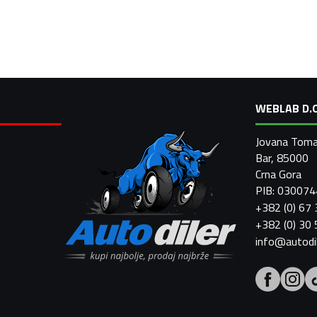
WEBLAB D.O
Jovana Toma
Bar, 85000
Crna Gora
PIB: 03007
+382 (0) 67
+382 (0) 30
info@autodi