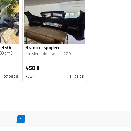
 350i
Branici i spojleri
50 cm3
Za
:
Mercedes Benz C 220
450
€
07.06.26
Kotor
31.05.26
1