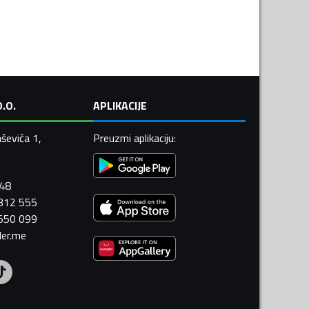
.O.
APLIKACIJE
ševića 1,
Preuzmi aplikaciju
:
448
 312 555
 550 099
ler.me