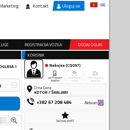
ME
Marketing
Kontakt
Uloguj se
SLUGE
REGISTRACIJA VOZILA
DODAJ OGLAS
KORISNIK
Nebojsa
(
CQ097
)
 OGLASA
3
verifikovan
verifikovan
verifikovana
telefon
email
lokacija
i
Crna Gora
KOTOR
/
ŠKALJARI
+382 67 208 484
Aktivan
Sačuvaj profil