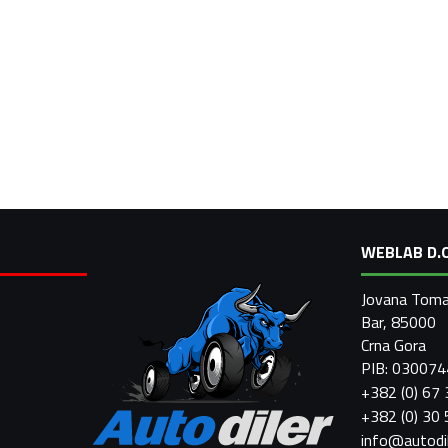
WEBLAB D.O
Jovana Toma
Bar, 85000
Crna Gora
PIB: 03007
+382 (0) 67
+382 (0) 30
info@autodi