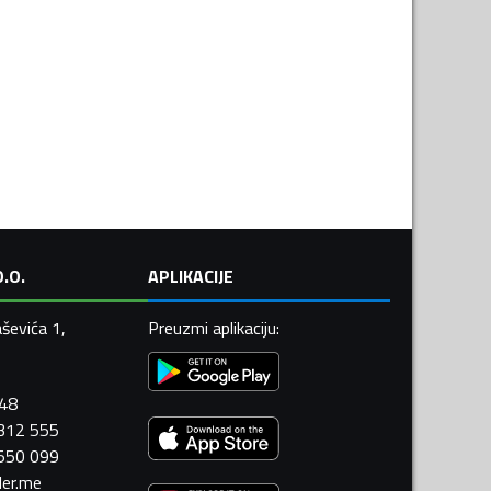
.O.
APLIKACIJE
ševića 1,
Preuzmi aplikaciju
:
448
 312 555
 550 099
ler.me