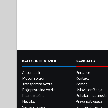
KATEGORIJE VOZILA
NAVIGACIJA
Automobili
Prijavi se
Motori i bicikli
Kontakt
Transportna vozila
Pomoć
Poljoprivredna vozila
Uslovi korišćenja
Radne mašine
Politika privatnosti
Nautika
Prava potrošača
Servis i usluge
Sigurna trgovina