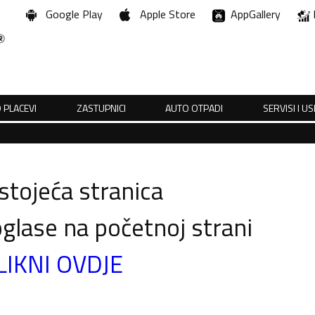
Google Play
Apple Store
AppGallery
 PLACEVI
ZASTUPNICI
AUTO OTPADI
SERVISI I U
tojeća stranica
glase na početnoj strani
LIKNI OVDJE