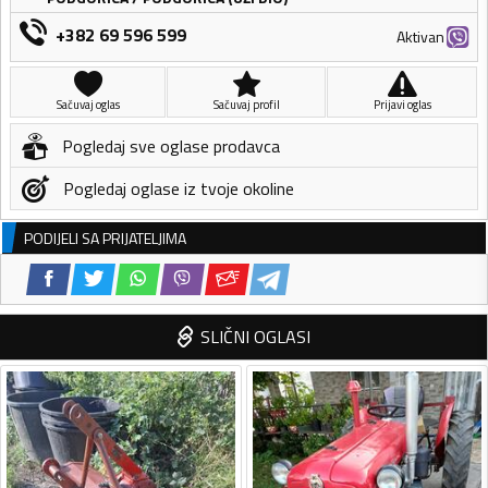
+382 69 596 599
Aktivan
Sačuvaj oglas
Sačuvaj profil
Prijavi oglas
Pogledaj sve oglase prodavca
Pogledaj oglase iz tvoje okoline
PODIJELI SA PRIJATELJIMA
SLIČNI OGLASI