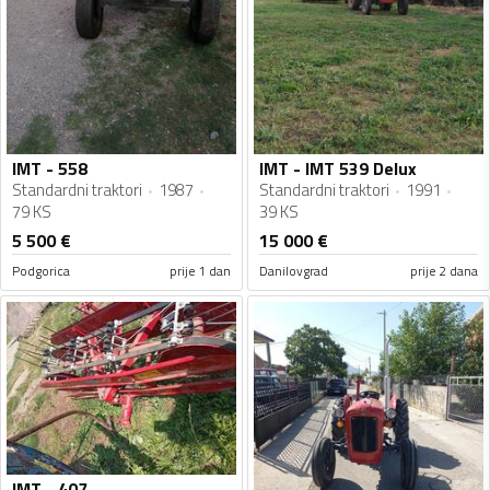
IMT - 558
IMT - IMT 539 Delux
Standardni traktori
1987
Standardni traktori
1991
79 KS
39 KS
5 500
€
15 000
€
Podgorica
prije 1 dan
Danilovgrad
prije 2 dana
IMT - 407