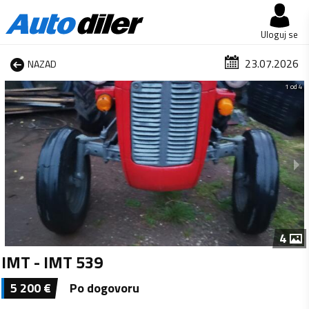
Uloguj se
23.07.2026
NAZAD
1 od 4
4
IMT - IMT 539
5 200
€
Po dogovoru