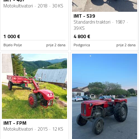
Motokultivatori
2018
30 KS
IMT - 539
Standardni traktori
1987
39 KS
1 000
€
4 800
€
Bijelo Polje
prije 2 dana
Podgorica
prije 2 dana
IMT - FPM
Motokultivatori
2015
12 KS