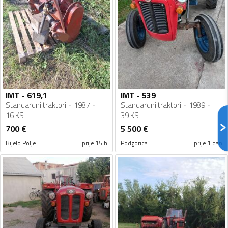
IMT - 619,1
IMT - 539
Standardni traktori
1987
Standardni traktori
1989
16 KS
39 KS
700
€
5 500
€
Bijelo Polje
prije 15 h
Podgorica
prije 1 dan