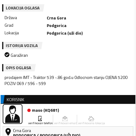
LOKACIJA OGLASA
Država
Crna Gora
Grad
Podgorica
Lokacija
Podgorica (uži dio)
ISTORIJA VOZILA
Garažiran
OPIS OGLASA
prodajem IMT - Traktor 539 -.86 god.u 0dlocnom stanju CIJENA 5200
POZIV 069 / 596 - 599
KORISNIK
maso
(
KQ681
)
verifikovan telefon
verifikovan email
verifikovana lokacija
Crna Gora
PODGORICA
/
PODGORICA (UŽI DIO)