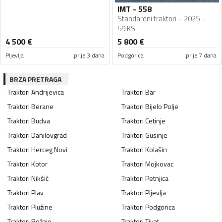
IMT - 558
Standardni traktori
2025
59 KS
4 500
€
5 800
€
Pljevlja
prije 3 dana
Podgorica
prije 7 dana
BRZA PRETRAGA
Traktori
Andrijevica
Traktori
Bar
Traktori
Berane
Traktori
Bijelo Polje
Traktori
Budva
Traktori
Cetinje
Traktori
Danilovgrad
Traktori
Gusinje
Traktori
Herceg Novi
Traktori
Kolašin
Traktori
Kotor
Traktori
Mojkovac
Traktori
Nikšić
Traktori
Petnjica
Traktori
Plav
Traktori
Pljevlja
Traktori
Plužine
Traktori
Podgorica
Traktori
Rožaje
Traktori
Tivat