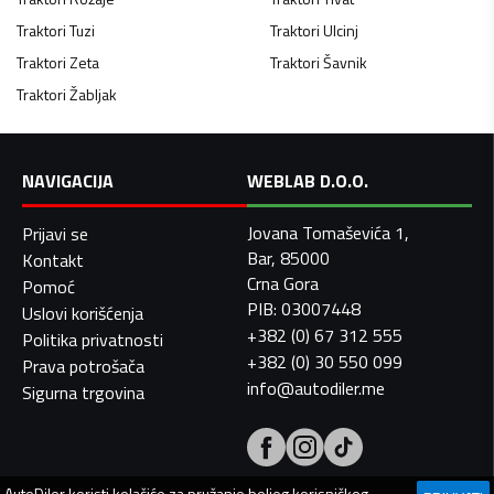
Traktori
Tuzi
Traktori
Ulcinj
Traktori
Zeta
Traktori
Šavnik
Traktori
Žabljak
NAVIGACIJA
WEBLAB D.O.O.
Jovana Tomaševića 1,
Prijavi se
Bar, 85000
Kontakt
Crna Gora
Pomoć
PIB: 03007448
Uslovi korišćenja
+382 (0) 67 312 555
Politika privatnosti
+382 (0) 30 550 099
Prava potrošača
info@autodiler.me
Sigurna trgovina
AutoDiler
koristi kolačiće za pružanje boljeg korisničkog