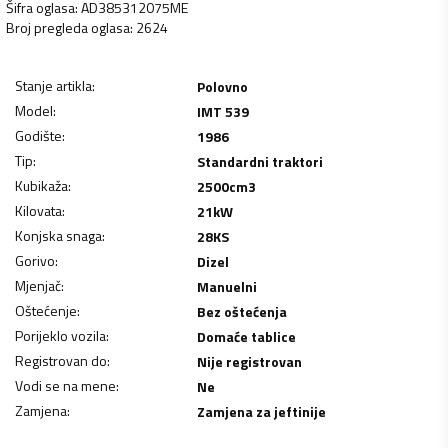
Šifra oglasa
:
AD385312075ME
Broj pregleda oglasa
:
2624
Stanje artikla
:
Polovno
Model
:
IMT 539
Godište
:
1986
Tip
:
Standardni traktori
Kubikaža
:
2500
cm3
Kilovata
:
21
kW
Konjska snaga
:
28
KS
Gorivo
:
Dizel
Mjenjač
:
Manuelni
Oštećenje
:
Bez oštećenja
Porijeklo vozila
:
Domaće tablice
Registrovan do
:
Nije registrovan
Vodi se na mene
:
Ne
Zamjena
:
Zamjena za jeftinije