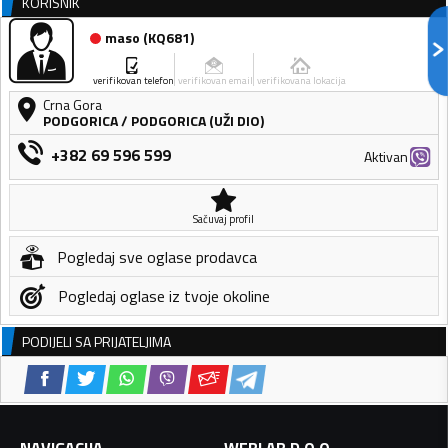
KORISNIK
maso
(
KQ681
)
verifikovan telefon
verifikovan email
verifikovana lokacija
Crna Gora
PODGORICA
/
PODGORICA (UŽI DIO)
+382 69 596 599
Aktivan
Sačuvaj profil
Pogledaj sve oglase prodavca
Pogledaj oglase iz tvoje okoline
PODIJELI SA PRIJATELJIMA