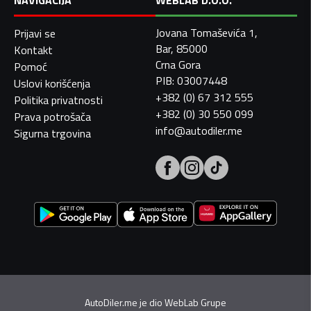
NAVIGACIJA
WEBLAB D.O.O.
Jovana Tomaševića 1,
Prijavi se
Bar, 85000
Kontakt
Crna Gora
Pomoć
PIB: 03007448
Uslovi korišćenja
+382 (0) 67 312 555
Politika privatnosti
+382 (0) 30 550 099
Prava potrošača
info@autodiler.me
Sigurna trgovina
AutoDiler.me je dio
WebLab Grupe