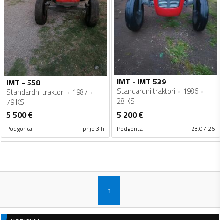
IMT - IMT 539
IMT - 558
Standardni traktori
1986
Standardni traktori
1987
28 KS
79 KS
5 500
€
5 200
€
Podgorica
prije 3 h
Podgorica
23.07.26
1