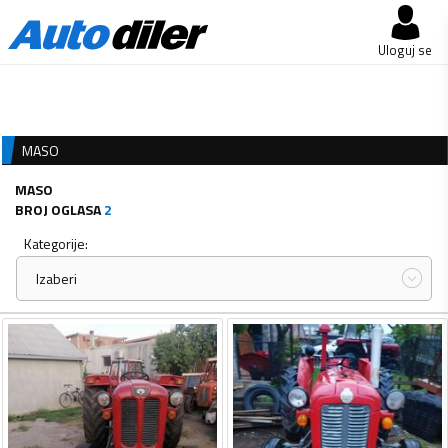
Uloguj se
MASO
MASO
BROJ OGLASA
2
Kategorije:
Izaberi