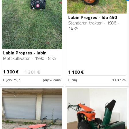
Labin Progres - lda 450
Standardni traktori
1986
14 KS
Labin Progres - labin
Motokultivatori
1990
8 KS
1 300
€
1 301
€
1 100
€
Bijelo Polje
prije 4 dana
Ulcinj
03.07.26