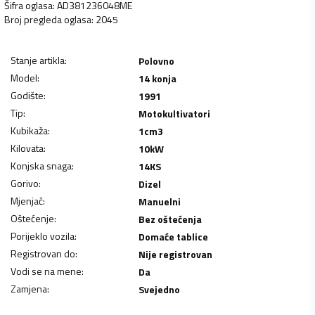
Šifra oglasa
:
AD381236048ME
Broj pregleda oglasa
:
2045
Stanje artikla
:
Polovno
Model
:
14 konja
Godište
:
1991
Tip
:
Motokultivatori
Kubikaža
:
1
cm3
Kilovata
:
10
kW
Konjska snaga
:
14
KS
Gorivo
:
Dizel
Mjenjač
:
Manuelni
Oštećenje
:
Bez oštećenja
Porijeklo vozila
:
Domaće tablice
Registrovan do
:
Nije registrovan
Vodi se na mene
:
Da
Zamjena
:
Svejedno