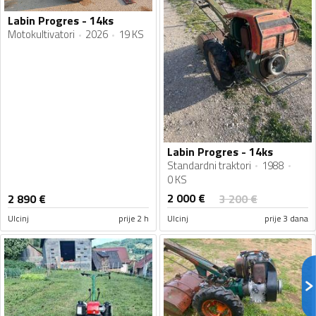
Labin Progres - 14ks
Motokultivatori
2026
19 KS
Labin Progres - 14ks
Standardni traktori
1988
0 KS
2 000
€
2 890
€
3 200
€
Ulcinj
prije 2 h
Ulcinj
prije 3 dana