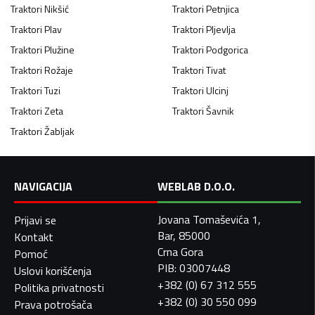
Traktori
Nikšić
Traktori
Petnjica
Traktori
Plav
Traktori
Pljevlja
Traktori
Plužine
Traktori
Podgorica
Traktori
Rožaje
Traktori
Tivat
Traktori
Tuzi
Traktori
Ulcinj
Traktori
Zeta
Traktori
Šavnik
Traktori
Žabljak
NAVIGACIJA
WEBLAB D.O.O.
Jovana Tomaševića 1,
Prijavi se
Bar, 85000
Kontakt
Crna Gora
Pomoć
PIB: 03007448
Uslovi korišćenja
+382 (0) 67 312 555
Politika privatnosti
+382 (0) 30 550 099
Prava potrošača