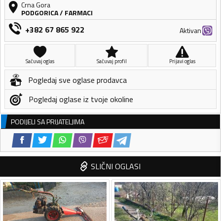
Crna Gora
PODGORICA
/
FARMACI
+382 67 865 922
Aktivan
Sačuvaj oglas
Sačuvaj profil
Prijavi oglas
Pogledaj sve oglase prodavca
Pogledaj oglase iz tvoje okoline
PODIJELI SA PRIJATELJIMA
SLIČNI OGLASI