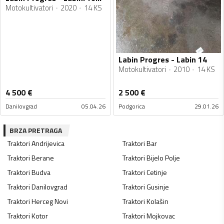
Motokultivatori
2020
14 KS
Labin Progres - Labin 14
Motokultivatori
2010
14 KS
4 500
€
2 500
€
Danilovgrad
05.04.26
Podgorica
29.01.26
BRZA PRETRAGA
Traktori
Andrijevica
Traktori
Bar
Traktori
Berane
Traktori
Bijelo Polje
Traktori
Budva
Traktori
Cetinje
Traktori
Danilovgrad
Traktori
Gusinje
Traktori
Herceg Novi
Traktori
Kolašin
Traktori
Kotor
Traktori
Mojkovac