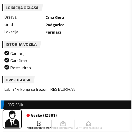
LOKACIJA OGLASA
Država
Crna Gora
Grad
Podgorica
Lokacija
Farmaci
ISTORIJA VOZILA
Garancija
Garažiran
Restauriran
OPIS OGLASA
Labin 14 konja sa frezom. RESTAURIRAN
KORISNIK
Vesko
(
JZ381
)
verifikovan telefon
verifikovan email
verifikovana lokacija