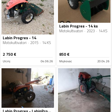
Labin Progres - 14 ks
Motokultivatori
2023
14 KS
Labin Progres - 14
Motokultivatori
2015
14 KS
2 750
€
850
€
Ulcinj
04.06.26
Mojkovac
20.04.26
Labin Progres - LabinProgres