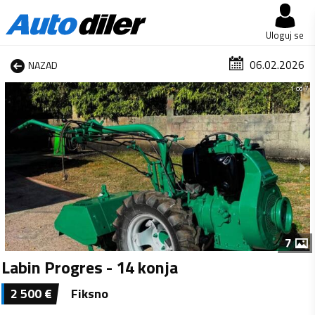
Uloguj se
06.02.2026
NAZAD
1 od 7
7
Labin Progres - 14 konja
2 500
€
Fiksno