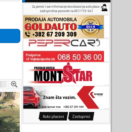
Za pomoć i sve informacije oko otvaranja auto placa i
zastupništva pozovite na 067/733-941
Auto placevi
Zastupnici