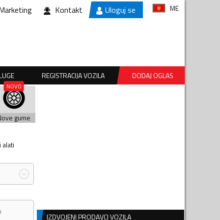
ME
Marketing
Kontakt
Uloguj se
SLUGE
REGISTRACIJA VOZILA
DODAJ OGLAS
Nove gume
alati
IZDVOJENI PRODAVCI VOZILA