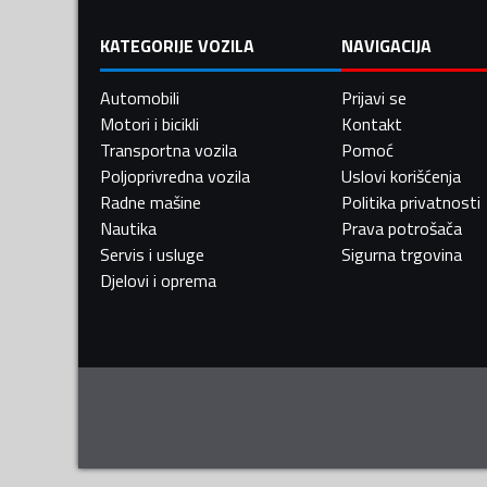
KATEGORIJE VOZILA
NAVIGACIJA
Automobili
Prijavi se
Motori i bicikli
Kontakt
Transportna vozila
Pomoć
Poljoprivredna vozila
Uslovi korišćenja
Radne mašine
Politika privatnosti
Nautika
Prava potrošača
Servis i usluge
Sigurna trgovina
Djelovi i oprema