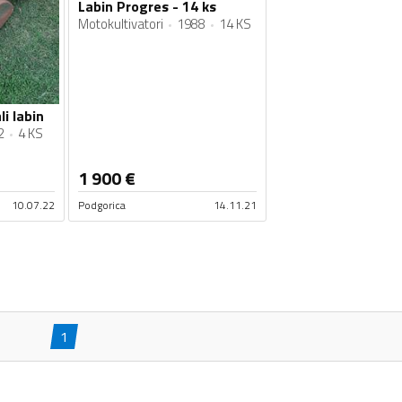
Labin Progres - 14 ks
Motokultivatori
1988
14 KS
i labin
2
4 KS
1 900
€
10.07.22
Podgorica
14.11.21
1