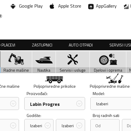
Google Play
Apple Store
AppGallery
 PLACEVI
ZASTUPNICI
AUTO OTPADI
SERVISI I U
Radne mašine
Nautika
Servisi i usluge
Djelovi i oprema
učne mašine
Poljoprivredne prikolice
Poljoprivredne mašine i 
Proizvođači:
Model:
Labin Progres
Izaberi
Godište:
Broj radnih sati
Izaberi
Izaberi