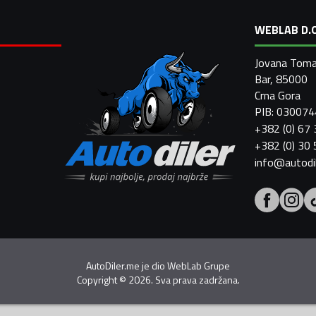
WEBLAB D.O
Jovana Toma
Bar, 85000
Crna Gora
PIB: 03007
+382 (0) 67
+382 (0) 30
info@autodi
AutoDiler.me je dio
WebLab Grupe
Copyright
©
2026. Sva prava zadržana.