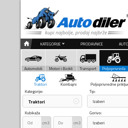
KATEGORIJE
PRODAVNICE
AUTO
Automobili
Motori i Bicikli
Transport
Poljoprivreda
Traktori
Kombajni
Poljoprivredne priklj
Kategorije:
Tip:
Traktori
Izaberi
Kubikaža
Gorivo:
cm3
cm3
Izaberi