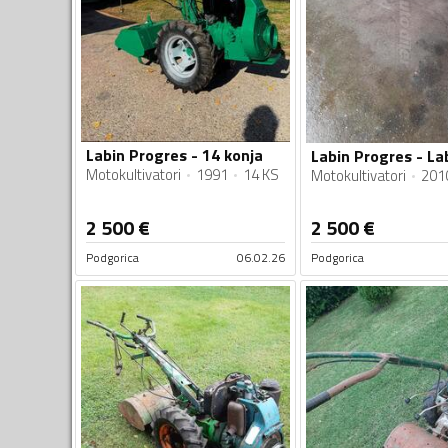
Labin Progres - 14 konja
Labin Progres - La
Motokultivatori
1991
14 KS
Motokultivatori
201
2 500
€
2 500
€
Podgorica
06.02.26
Podgorica