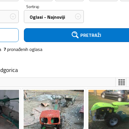
Sortiraj:
Oglasi - Najnoviji
PRETRAŽI
a
7
pronađenih
oglasa
odgorica