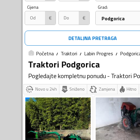
Cijena
Grad:
€
€
Podgorica
DETALJNA PRETRAGA
Početna
Traktori
Labin Progres
Podgoric
Traktori Podgorica
Pogledajte kompletnu ponudu - Traktori P
Novo u 24h
Sniženo
Zamjena
Hitno