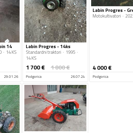
Motokultivatori
202
bin 14
Labin Progres - 14ks
0
14 KS
Standardni traktori
1995
14 KS
1 700
€
1 800
€
4 000
€
29.01.26
Podgorica
26.07.24
Podgorica