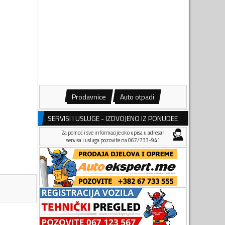
Prodavnice
Auto otpadi
SERVISI I USLUGE - IZDVOJENO IZ PONUDEE
Za pomoć i sve informacije oko upisa u adresar
servisa i usluga pozovite na 067/733-941