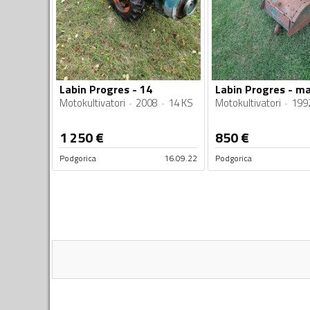
Labin Progres - 14
Labin Progres - mal
Motokultivatori
2008
14 KS
Motokultivatori
199
1 250
€
850
€
Podgorica
16.09.22
Podgorica