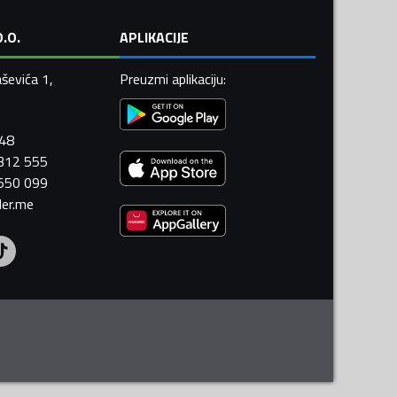
.O.
APLIKACIJE
ševića 1,
Preuzmi aplikaciju
:
448
 312 555
 550 099
ler.me