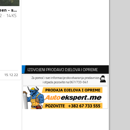
Labin Progres - Green - specijal
2
14 KS
IZDVOJENI PRODAVCI DJELOVA I OPREME
15.12.22
Za pomoć i sve informacije oko otvaranja prodavnice
i otpada pozovite na 067/733-941