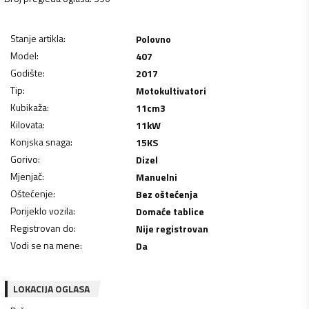
Stanje artikla
:
Polovno
Model
:
407
Godište
:
2017
Tip
:
Motokultivatori
Kubikaža
:
11
cm3
Kilovata
:
11
kW
Konjska snaga
:
15
KS
Gorivo
:
Dizel
Mjenjač
:
Manuelni
Oštećenje
:
Bez oštećenja
Porijeklo vozila
:
Domaće tablice
Registrovan do
:
Nije registrovan
Vodi se na mene
:
Da
LOKACIJA OGLASA