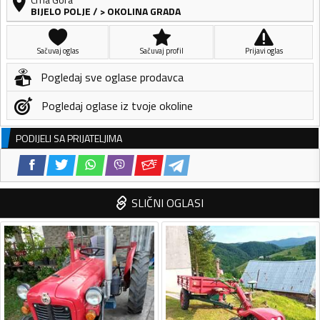
BIJELO POLJE
/
> OKOLINA GRADA
Sačuvaj oglas
Sačuvaj profil
Prijavi oglas
Pogledaj sve oglase prodavca
Pogledaj oglase iz tvoje okoline
PODIJELI SA PRIJATELJIMA
SLIČNI OGLASI