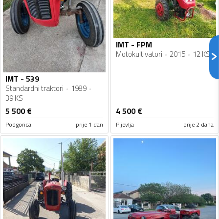
IMT - FPM
Motokultivatori
2015
12 KS
IMT - 539
Standardni traktori
1989
39 KS
5 500
€
4 500
€
Podgorica
prije 1 dan
Pljevlja
prije 2 dana