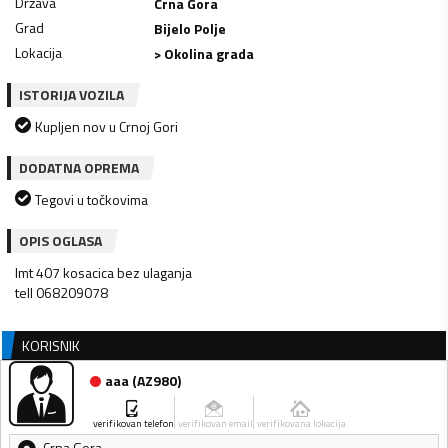
Država
Crna Gora
Grad
Bijelo Polje
Lokacija
> Okolina grada
ISTORIJA VOZILA
Kupljen nov u Crnoj Gori
DODATNA OPREMA
Tegovi u točkovima
OPIS OGLASA
Imt 407 kosacica bez ulaganja
tell 068209078
KORISNIK
aaa
(
AZ980
)
verifikovan telefon
verifikovan email
verifikovana lokacija
Crna Gora