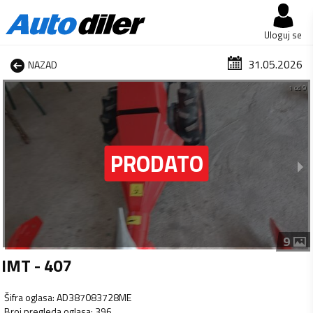
Uloguj se
31.05.2026
NAZAD
1 od 9
9
IMT - 407
Šifra oglasa
:
AD387083728ME
Broj pregleda oglasa
:
396