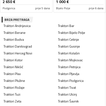
2 650
€
1 000
€
Podgorica
prije 5 dana
Bijelo Polje
prije 6 dana
BRZA PRETRAGA
Traktori
Andrijevica
Traktori
Bar
Traktori
Berane
Traktori
Bijelo Polje
Traktori
Budva
Traktori
Cetinje
Traktori
Danilovgrad
Traktori
Gusinje
Traktori
Herceg Novi
Traktori
Kolašin
Traktori
Kotor
Traktori
Mojkovac
Traktori
Nikšić
Traktori
Petnjica
Traktori
Plav
Traktori
Pljevlja
Traktori
Plužine
Traktori
Podgorica
Traktori
Rožaje
Traktori
Tivat
Traktori
Tuzi
Traktori
Ulcinj
Traktori
Zeta
Traktori
Šavnik