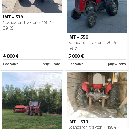
IMT - 539
Standardni traktori
1987
39 KS
IMT - 558
Standardni traktori
2025
59 KS
4 800
€
5 800
€
Podgorica
prije 2 dana
Podgorica
prije 4 dana
IMT - 533
Standardni traktori
1984