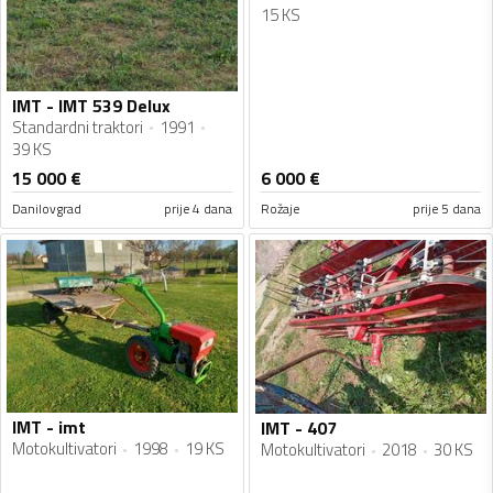
15 KS
IMT - IMT 539 Delux
Standardni traktori
1991
39 KS
15 000
€
6 000
€
Danilovgrad
prije 4 dana
Rožaje
prije 5 dana
IMT - imt
IMT - 407
Motokultivatori
1998
19 KS
Motokultivatori
2018
30 KS