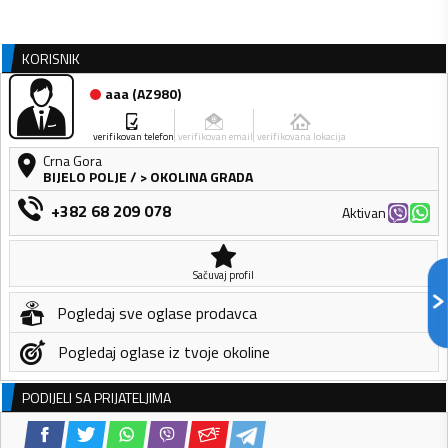
KORISNIK
aaa
(
AZ980
)
verifikovan telefon
verifikovan email
verifikovana lokacija
Crna Gora
BIJELO POLJE
/
> OKOLINA GRADA
+382 68 209 078
Aktivan
Sačuvaj profil
Pogledaj sve oglase prodavca
Pogledaj oglase iz tvoje okoline
PODIJELI SA PRIJATELJIMA