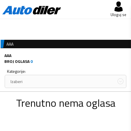
Uloguj se
AAA
AAA
BROJ OGLASA
0
Kategorije:
Izaberi
Trenutno nema oglasa