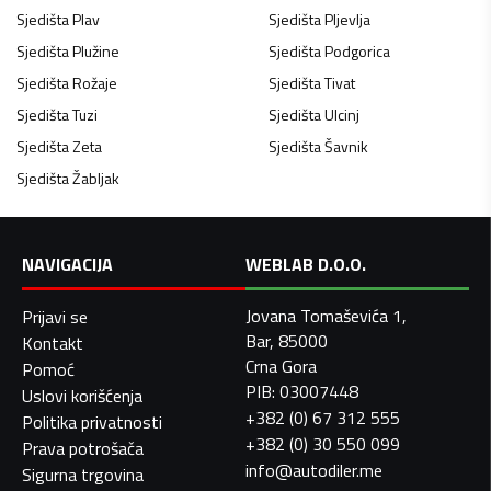
Sjedišta
Plav
Sjedišta
Pljevlja
Sjedišta
Plužine
Sjedišta
Podgorica
Sjedišta
Rožaje
Sjedišta
Tivat
Sjedišta
Tuzi
Sjedišta
Ulcinj
Sjedišta
Zeta
Sjedišta
Šavnik
Sjedišta
Žabljak
NAVIGACIJA
WEBLAB D.O.O.
Jovana Tomaševića 1,
Prijavi se
Bar, 85000
Kontakt
Crna Gora
Pomoć
PIB: 03007448
Uslovi korišćenja
+382 (0) 67 312 555
Politika privatnosti
+382 (0) 30 550 099
Prava potrošača
info@autodiler.me
Sigurna trgovina