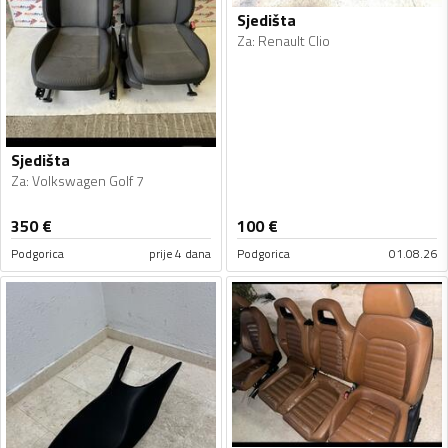
Sjedišta
Za
:
Renault Clio
Sjedišta
Za
:
Volkswagen Golf 7
350
€
100
€
Podgorica
prije 4 dana
Podgorica
01.08.26