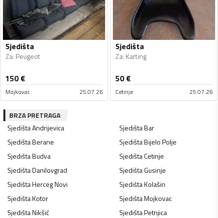
Sjedišta
Sjedišta
Za
:
Peugeot
Za
:
Karting
150
€
50
€
Mojkovac
25.07.26
Cetinje
25.07.26
BRZA PRETRAGA
Sjedišta
Andrijevica
Sjedišta
Bar
Sjedišta
Berane
Sjedišta
Bijelo Polje
Sjedišta
Budva
Sjedišta
Cetinje
Sjedišta
Danilovgrad
Sjedišta
Gusinje
Sjedišta
Herceg Novi
Sjedišta
Kolašin
Sjedišta
Kotor
Sjedišta
Mojkovac
Sjedišta
Nikšić
Sjedišta
Petnjica