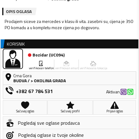
OPIS OGLASA
Prodajem siceve za mercedes v klasu ili vita. zasebni su, cijena je 350
PO komadu a u kompletu moze cijena po dogovoru.
KORISNIK
Bozidar
(
UC094
)
verifikovan telefon
verifikovan email
verifikovana lokacija
Crna Gora
BUDVA
/
> OKOLINA GRADA
+382 67 784 531
Aktivan
Sačuvaj oglas
Sačuvaj profil
Prijavi oglas
Pogledaj sve oglase prodavca
Pogledaj oglase iz tvoje okoline