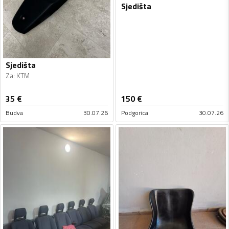
Sjedišta
Sjedišta
Za
:
KTM
35
€
150
€
Budva
30.07.26
Podgorica
30.07.26