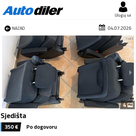
Uloguj se
04.07.2026
NAZAD
1 od 4
4
Sjedišta
350
€
Po dogovoru