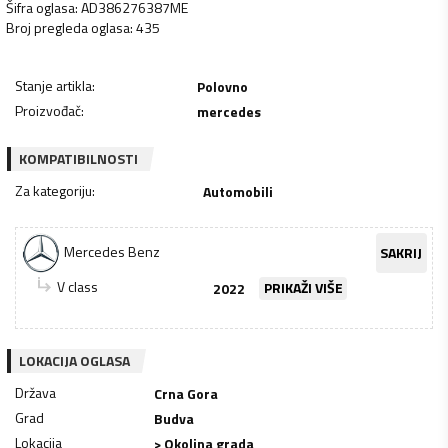
Šifra oglasa
:
AD386276387ME
Broj pregleda oglasa
:
435
Stanje artikla
:
Polovno
Proizvođač
:
mercedes
KOMPATIBILNOSTI
Za kategoriju
:
Automobili
Mercedes Benz
SAKRIJ
V class
2022
PRIKAŽI VIŠE
LOKACIJA OGLASA
Država
Crna Gora
Grad
Budva
Lokacija
> Okolina grada