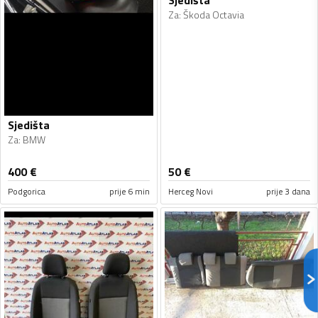
Sjedišta
Za
:
Škoda Octavia
Sjedišta
Za
:
BMW
400
€
50
€
Podgorica
prije 6 min
Herceg Novi
prije 3 dana