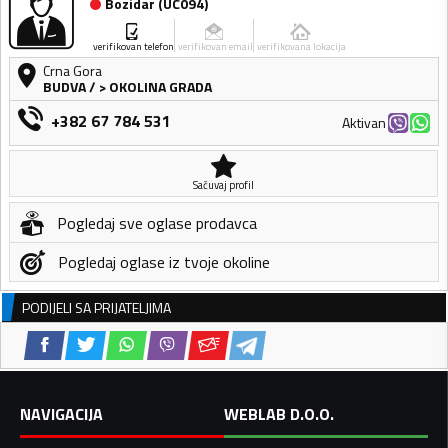
Bozidar
(
UC094
)
verifikovan telefon
verifikovan email
verifikovana lokacija
Crna Gora
BUDVA
/
> OKOLINA GRADA
+382 67 784 531
Aktivan
Sačuvaj profil
Pogledaj sve oglase prodavca
Pogledaj oglase iz tvoje okoline
PODIJELI SA PRIJATELJIMA
NAVIGACIJA
WEBLAB D.O.O.