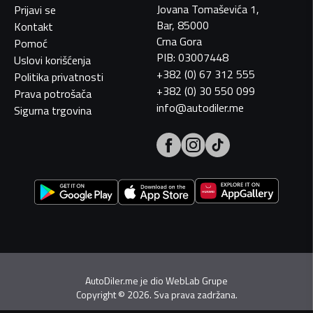
Jovana Tomaševića 1,
Prijavi se
Bar, 85000
Kontakt
Crna Gora
Pomoć
PIB: 03007448
Uslovi korišćenja
+382 (0) 67 312 555
Politika privatnosti
+382 (0) 30 550 099
Prava potrošača
info@autodiler.me
Sigurna trgovina
AutoDiler.me je dio
WebLab Grupe
Copyright
©
2026. Sva prava zadržana.