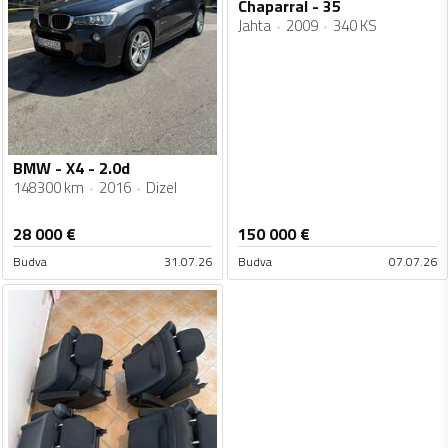
Chaparral - 35
Jahta
2009
340 KS
BMW - X4 - 2.0d
148300 km
2016
Dizel
28 000
€
150 000
€
Budva
31.07.26
Budva
07.07.26