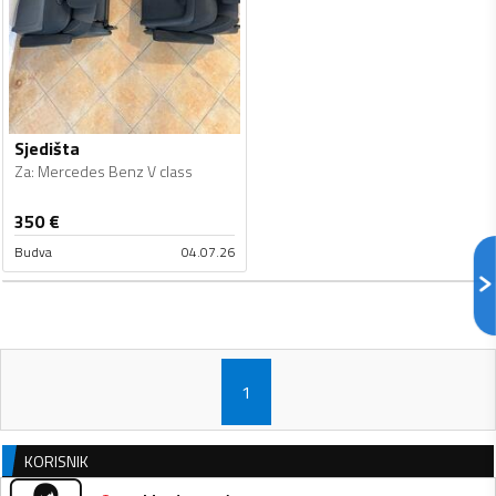
Sjedišta
Za
:
Mercedes Benz V class
350
€
Budva
04.07.26
1
KORISNIK