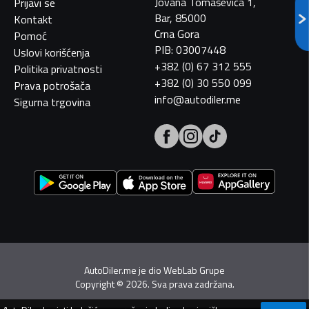
Jovana Tomaševića 1,
Prijavi se
Bar, 85000
Kontakt
Crna Gora
Pomoć
PIB: 03007448
Uslovi korišćenja
+382 (0) 67 312 555
Politika privatnosti
+382 (0) 30 550 099
Prava potrošača
info@autodiler.me
Sigurna trgovina
AutoDiler.me je dio
WebLab Grupe
Copyright
©
2026. Sva prava zadržana.