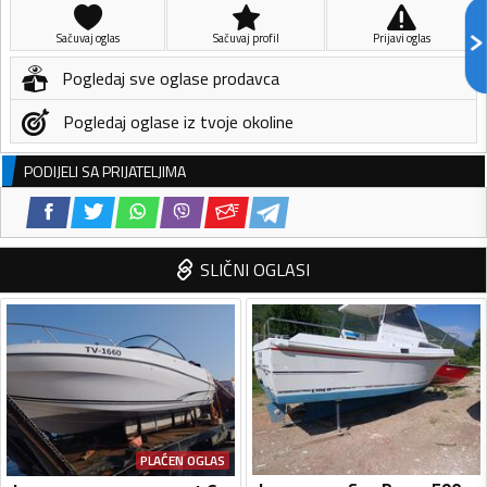
Sačuvaj oglas
Sačuvaj profil
Prijavi oglas
Pogledaj sve oglase prodavca
Pogledaj oglase iz tvoje okoline
PODIJELI SA PRIJATELJIMA
SLIČNI OGLASI
PLAĆEN OGLAS