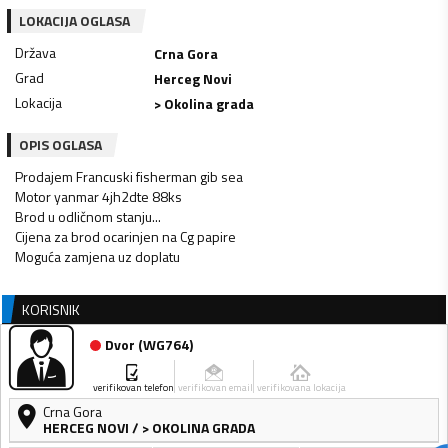
LOKACIJA OGLASA
Država
Crna Gora
Grad
Herceg Novi
Lokacija
> Okolina grada
OPIS OGLASA
Prodajem Francuski fisherman gib sea
Motor yanmar 4jh2dte 88ks
Brod u odličnom stanju...
Cijena za brod ocarinjen na Cg papire
Moguća zamjena uz doplatu
KORISNIK
Dvor
(
WG764
)
verifikovan telefon
verifikovan email
verifikovana lokacija
Crna Gora
HERCEG NOVI
/
> OKOLINA GRADA