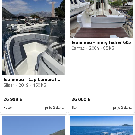
Jeanneau - mery fisher 605
Čamac
2004
85 KS
Jeanneau - Cap Camarat 6.5cc
Gliser
2019
150 KS
26 999
€
26 000
€
Kotor
prije 2 dana
Bar
prije 2 dana