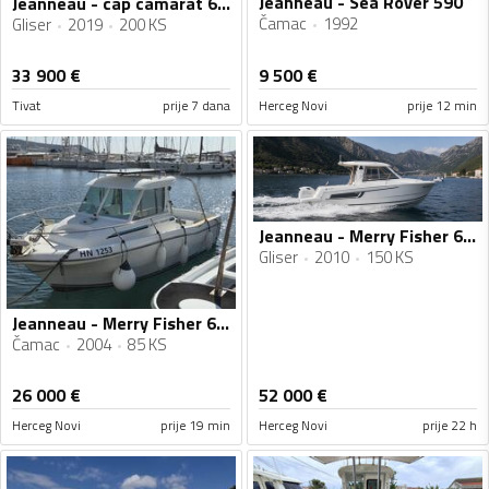
Jeanneau - Sea Rover 590
Jeanneau - cap camarat 6.5 BR
Čamac
1992
Gliser
2019
200 KS
33 900
€
9 500
€
Tivat
prije 7 dana
Herceg Novi
prije 12 min
Jeanneau - Merry Fisher 645
Gliser
2010
150 KS
Jeanneau - Merry Fisher 635
Čamac
2004
85 KS
26 000
€
52 000
€
Herceg Novi
prije 19 min
Herceg Novi
prije 22 h