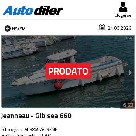
Uloguj se
21.06.2026
NAZAD
1 od 6
6
Jeanneau - Gib sea 660
Šifra oglasa
:
AD386578692ME
Broj pregleda oglasa
:
1200