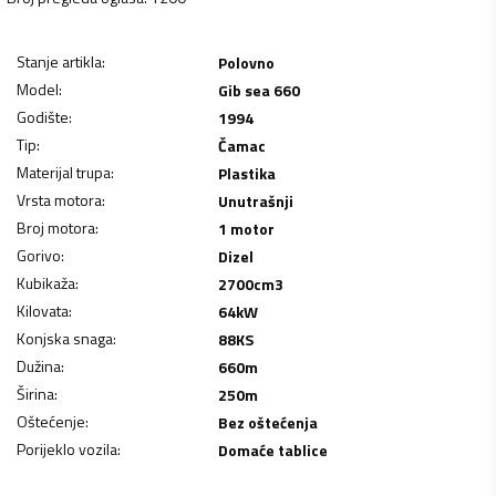
Stanje artikla
:
Polovno
Model
:
Gib sea 660
Godište
:
1994
Tip
:
Čamac
Materijal trupa
:
Plastika
Vrsta motora
:
Unutrašnji
Broj motora
:
1 motor
Gorivo
:
Dizel
Kubikaža
:
2700
cm3
Kilovata
:
64
kW
Konjska snaga
:
88
KS
Dužina
:
660
m
Širina
:
250
m
Oštećenje
:
Bez oštećenja
Porijeklo vozila
:
Domaće tablice