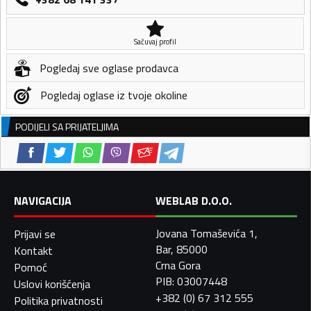
Sačuvaj profil
Pogledaj sve oglase prodavca
Pogledaj oglase iz tvoje okoline
PODIJELI SA PRIJATELJIMA
NAVIGACIJA
WEBLAB D.O.O.
Jovana Tomaševića 1,
Prijavi se
Bar, 85000
Kontakt
Crna Gora
Pomoć
PIB: 03007448
Uslovi korišćenja
+382 (0) 67 312 555
Politika privatnosti