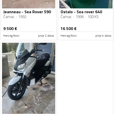
Jeanneau - Sea Rover 590
Ostalo - Sea rover 640
Čamac
1992
Čamac
1996
100 KS
9 500
€
16 500
€
Herceg Novi
prije 2 dana
Herceg Novi
prije 4 dana