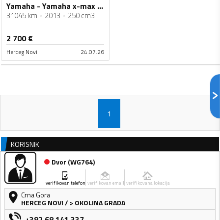
Yamaha - Yamaha x-max 250
31045 km
2013
250 cm3
2 700
€
Herceg Novi
24.07.26
1
KORISNIK
Dvor
(
WG764
)
verifikovan telefon
verifikovan email
verifikovana lokacija
Crna Gora
HERCEG NOVI
/
> OKOLINA GRADA
+382 68 141 337