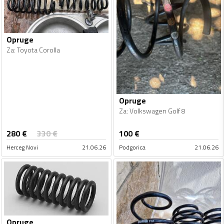
Opruge
Za
:
Toyota Corolla
Opruge
Za
:
Volkswagen Golf 8
280
€
330
€
100
€
Herceg Novi
21.06.26
Podgorica
21.06.26
Opruge