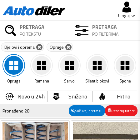
Uloguj se
PRETRAGA
PRETRAGA
PO TEKSTU
PO FILTERIMA
Djelovi i oprema
Opruge
Opruge
Ramena
Servo
Silent blokovi
Spone
Novo u 24h
Sniženo
Hitno
Pronađeno
28
Sačuvaj pretragu
Resetuj filtere