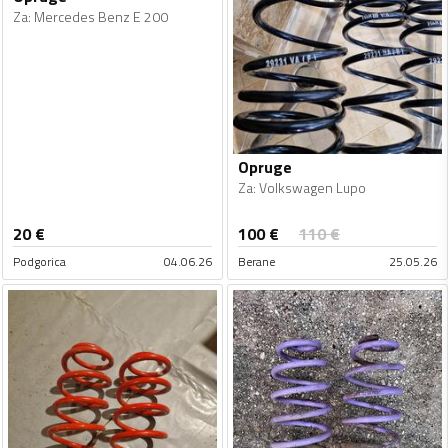
Za
:
Mercedes Benz E 200
Opruge
Za
:
Volkswagen Lupo
100
€
20
€
110
€
Podgorica
04.06.26
Berane
25.05.26