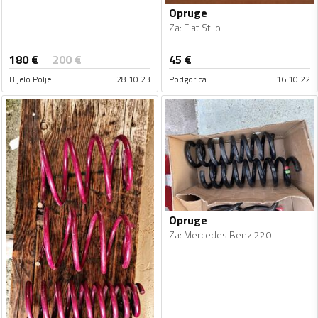
Opruge
Za
:
Fiat Stilo
180
€
200
€
45
€
Bijelo Polje
28.10.23
Podgorica
16.10.22
Opruge
Za
:
Mercedes Benz 220