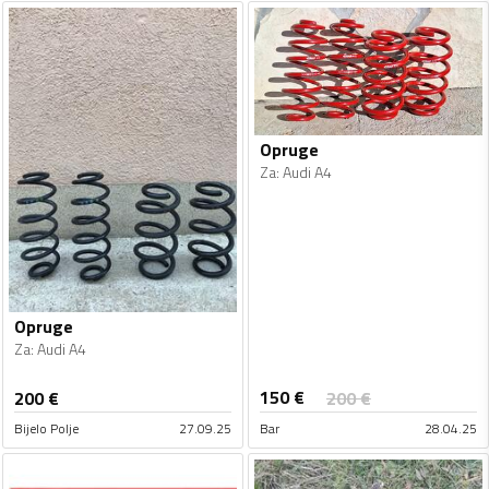
Opruge
Za
:
Audi A4
Opruge
Za
:
Audi A4
150
€
200
€
200
€
Bijelo Polje
27.09.25
Bar
28.04.25