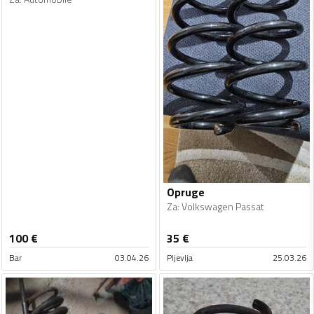
Opruge
Za
:
Volkswagen Passat
100
€
35
€
Bar
03.04.26
Pljevlja
25.03.26