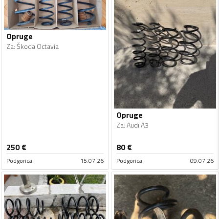
Opruge
Za
:
Škoda Octavia
Opruge
Za
:
Audi A3
250
€
80
€
Podgorica
15.07.26
Podgorica
09.07.26