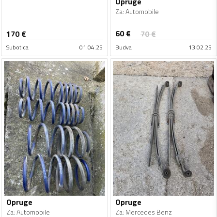
Opruge
Za
:
Automobile
60
€
170
€
70
€
Subotica
01.04.25
Budva
13.02.25
Opruge
Opruge
Za
:
Automobile
Za
:
Mercedes Benz