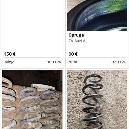
Opruge
Za
:
Audi A3
150
€
90
€
Rožaje
18.11.24
Nikšić
02.09.24