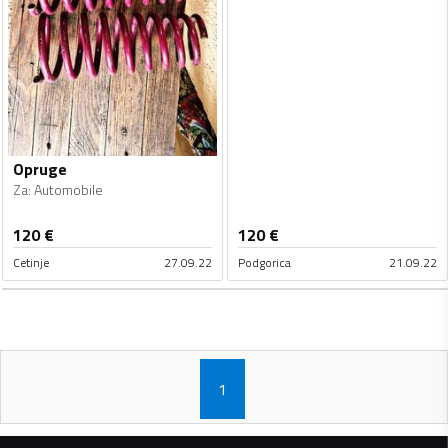
Opruge
Za
:
Automobile
120
€
120
€
Cetinje
27.09.22
Podgorica
21.09.22
1