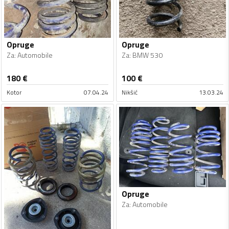
Opruge
Opruge
Za
:
Automobile
Za
:
BMW 530
180
€
100
€
Kotor
07.04.24
Nikšić
13.03.24
Opruge
Za
:
Automobile