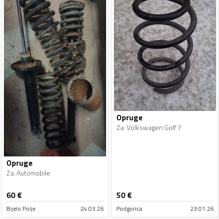
Opruge
Za
:
Volkswagen Golf 7
Opruge
Za
:
Automobile
60
€
50
€
Bijelo Polje
24.03.26
Podgorica
23.01.26