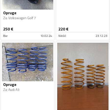
Opruge
Za
:
Volkswagen Golf 7
250
€
220
€
Bar
10.02.24
Nikšić
23.12.23
Opruge
Za
:
Audi A3