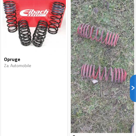
Opruge
Za
:
Automobile