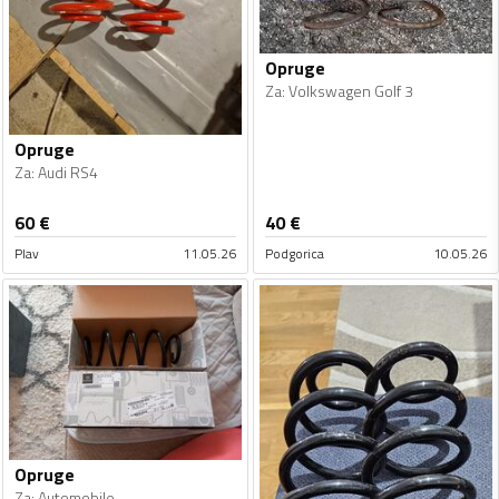
Opruge
Za
:
Volkswagen Golf 3
Opruge
Za
:
Audi RS4
60
€
40
€
Plav
11.05.26
Podgorica
10.05.26
Opruge
Za
:
Automobile