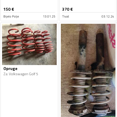
150
€
370
€
Bijelo Polje
13.01.25
Tivat
03.12.24
Opruge
Za
:
Volkswagen Golf 5