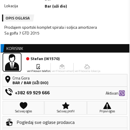
Lokacija
Bar (uži dio)
OPIS OGLASA
Prodajem sportski komplet spirala i soljica amortizera
Sa golfa 7 GTD 2015
KORISNIK
Stefan
(
IK1570
)
verifikovan telefon
verifikovan email
verifikovana lokacija
Crna Gora
BAR
/
BAR (UŽI DIO)
+382 69 929 666
Aktivan
Sačuvaj oglas
Sačuvaj profil
Prijavi oglas
Pogledaj sve oglase prodavca