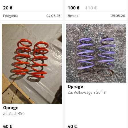
100
€
20
€
110
€
Podgorica
04.06.26
Berane
25.05.26
Opruge
Za
:
Volkswagen Golf 3
Opruge
Za
:
Audi RS4
60
€
40
€