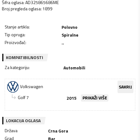
Šifra oglasa
:
AD325865686ME
Broj pregleda oglasa
:
1899
Stanje artikla
:
Polovno
Tip opruga
:
Spiralne
Proizvođač
:
..
KOMPATIBILNOSTI
Za kategoriju
:
Automobili
Volkswagen
SAKRIJ
Golf 7
2015
PRIKAŽI VIŠE
LOKACIJA OGLASA
Država
Crna Gora
Grad
Bar