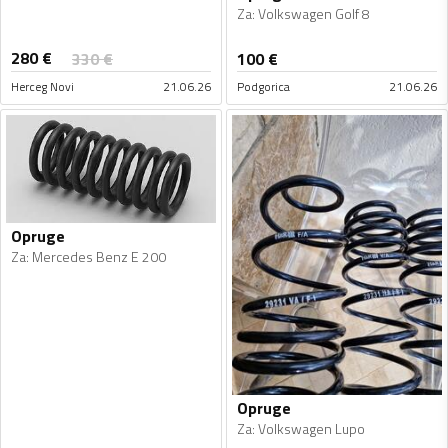
Za
:
Volkswagen Golf 8
280
€
330
€
100
€
Herceg Novi
21.06.26
Podgorica
21.06.26
Opruge
Za
:
Mercedes Benz E 200
Opruge
Za
:
Volkswagen Lupo