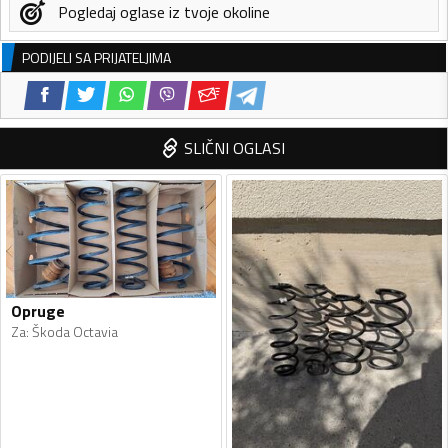
Pogledaj oglase iz tvoje okoline
PODIJELI SA PRIJATELJIMA
SLIČNI OGLASI
Opruge
Za
:
Škoda Octavia