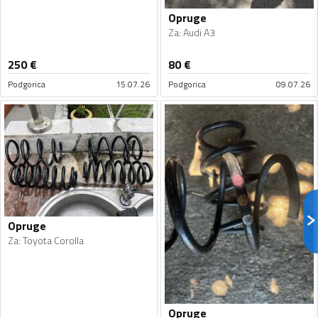
Opruge
Za
:
Audi A3
250
€
80
€
Podgorica
15.07.26
Podgorica
09.07.26
Opruge
Za
:
Toyota Corolla
Opruge