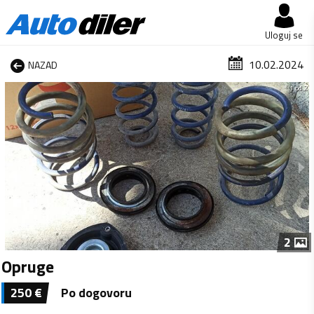
Uloguj se
10.02.2024
NAZAD
1 od 2
2
Opruge
250
€
Po dogovoru