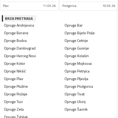
Plav
11.05.26
Podgorica
10.05.26
BRZA PRETRAGA
Opruge
Andrijevica
Opruge
Bar
Opruge
Berane
Opruge
Bijelo Polje
Opruge
Budva
Opruge
Cetinje
Opruge
Danilovgrad
Opruge
Gusinje
Opruge
Herceg Novi
Opruge
Kolašin
Opruge
Kotor
Opruge
Mojkovac
Opruge
Nikšić
Opruge
Petnjica
Opruge
Plav
Opruge
Pljevlja
Opruge
Plužine
Opruge
Podgorica
Opruge
Rožaje
Opruge
Tivat
Opruge
Tuzi
Opruge
Ulcinj
Opruge
Zeta
Opruge
Šavnik
Opruge
Žabljak