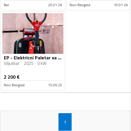
Bar
25.01.26
Novi Beograd
10.01.26
EP - Elektricni Paletar sa VAGOM EP F4 RAVAS vaga
Viljuškar
2025
0 kW
2 200
€
Novi Beograd
15.06.25
1