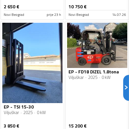
2 650
€
10 750
€
Novi Beograd
prije 23 h
Novi Beograd
14.07.26
EP - FD18 DIZEL 1.8tona
Viljuškar
2025
0 kW
EP - TSI 15-30
Viljuškar
2025
0 kW
3 850
€
15 200
€