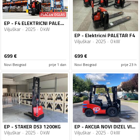
PLAĆEN OGLAS
EP - F4 ELEKTRICNI PALETAR
Viljuškar
2025
0 kW
EP - Elektricni PALETAR F4
Viljuškar
2025
0 kW
699
€
699
€
Novi Beograd
prije 1 dan
Novi Beograd
prije 23 h
EP - STAKER DS3 1200KG
EP - AKCIJA NOVI DIZEL VILJUSKARI 2.5t
Viljuškar
2025
0 kW
Viljuškar
2025
0 kW