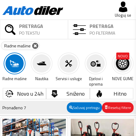
Uloguj se
PRETRAGA
PRETRAGA
PO TEKSTU
PO FILTERIMA
Radne mašine
NOVO
Radne mašine
Nautika
Servisi i usluge
Djelovi i
NOVE GUME
oprema
Novo u 24h
Sniženo
Hitno
Pronađeno
7
Sačuvaj pretragu
Resetuj filtere