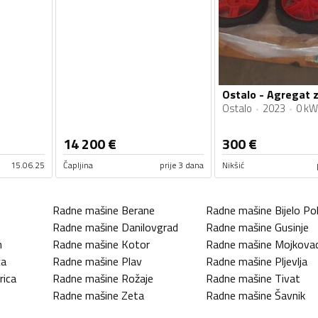
Ostalo
2023
0 kW
14 200
€
300
€
15.06.25
Čapljina
prije 3 dana
Nikšić
Radne mašine
Berane
Radne mašine
Bijelo Pol
Radne mašine
Danilovgrad
Radne mašine
Gusinje
n
Radne mašine
Kotor
Radne mašine
Mojkova
ca
Radne mašine
Plav
Radne mašine
Pljevlja
rica
Radne mašine
Rožaje
Radne mašine
Tivat
Radne mašine
Zeta
Radne mašine
Šavnik