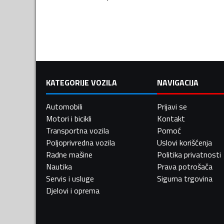
KATEGORIJE VOZILA
NAVIGACIJA
Automobili
Prijavi se
Motori i bicikli
Kontakt
Transportna vozila
Pomoć
Poljoprivredna vozila
Uslovi korišćenja
Radne mašine
Politika privatnosti
Nautika
Prava potrošača
Servis i usluge
Sigurna trgovina
Djelovi i oprema