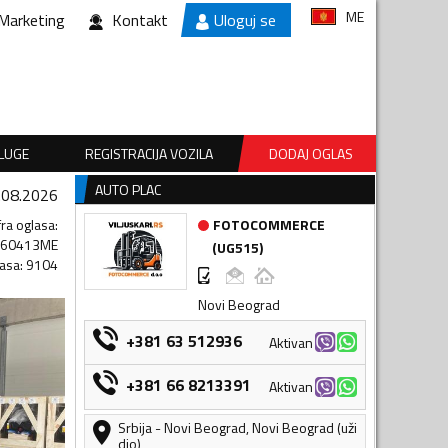
ME
Marketing
Kontakt
Uloguj se
SLUGE
REGISTRACIJA VOZILA
DODAJ OGLAS
AUTO PLAC
.08.2026
fra oglasa
:
FOTOCOMMERCE
160413ME
(
UG515
)
lasa
:
9104
Novi Beograd
+381 63 512936
Aktivan
+381 66 8213391
Aktivan
Srbija
-
Novi Beograd
,
Novi Beograd (uži
dio)