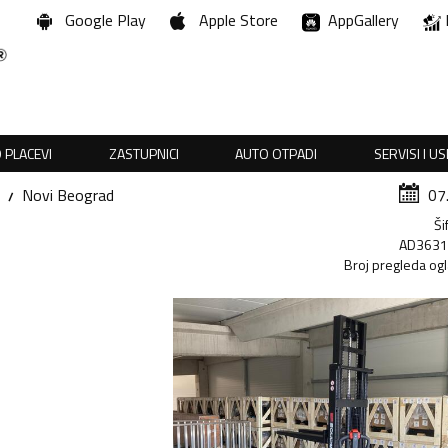
Google Play
Apple Store
AppGallery
 PLACEVI
ZASTUPNICI
AUTO OTPADI
SERVISI I U
Novi Beograd
07
Ši
AD363
Broj pregleda og