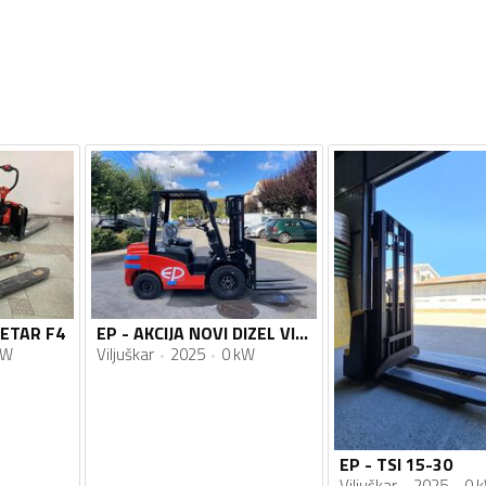
LETAR F4
EP - AKCIJA NOVI DIZEL VILJUSKARI 2.5t
kW
Viljuškar
2025
0 kW
EP - TSI 15-30
Viljuškar
2025
0 