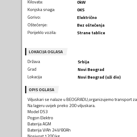
Kilovata
:
0
kW
Konjska snaga
:
0
KS
Gorivo
:
Električno
Oštećenje
:
Bez oštećenja
Porijeklo vozila
:
Strane tablice
LOKACIJA OGLASA
Država
Srbija
Grad
Novi Beograd
Lokacija
Novi Beograd (uži dio)
OPIS OGLASA
Viljuskari se nalaze u BEOGRADU,organizujemo transport 
Na lageru uvijek preko 200 viljuskara.
Model DS3
Pogon Elektro
Baterija AGM
Baterija V/Ah 24V/80Ah
Nosivost 1200 kg