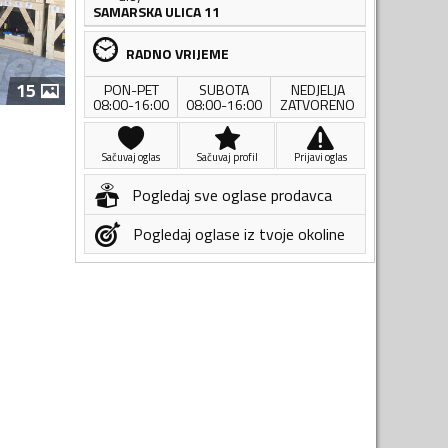
SAMARSKA ULICA 11
RADNO VRIJEME
15
PON-PET
SUBOTA
NEDJELJA
08:00-16:00
08:00-16:00
ZATVORENO
Sačuvaj oglas
Sačuvaj profil
Prijavi oglas
Pogledaj sve oglase prodavca
Pogledaj oglase iz tvoje okoline