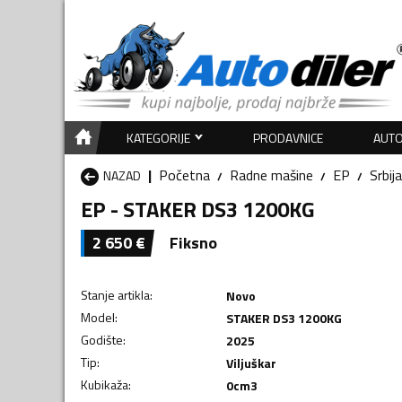
KATEGORIJE
PRODAVNICE
AUTO
Početna
Radne mašine
EP
Srbija
NAZAD
EP - STAKER DS3 1200KG
2 650
€
Fiksno
Stanje artikla
:
Novo
Model
:
STAKER DS3 1200KG
Godište
:
2025
Tip
:
Viljuškar
Kubikaža
:
0
cm3