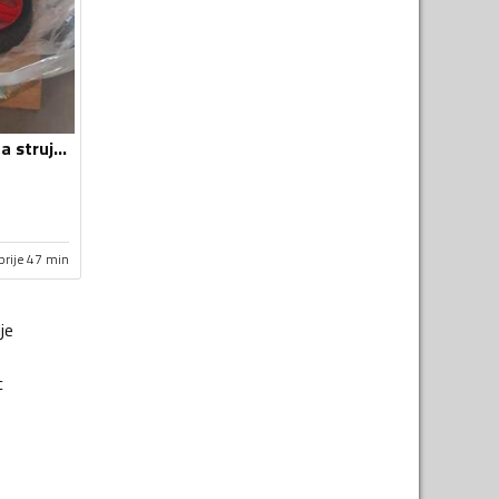
Ostalo - Agregat za struju Firman 2.6 kw
prije 47 min
je
c