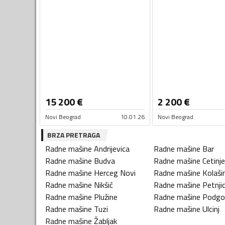
15 200
€
2 200
€
Novi Beograd
10.01.26
Novi Beograd
BRZA PRETRAGA
Radne mašine
Andrijevica
Radne mašine
Bar
Radne mašine
Budva
Radne mašine
Cetinje
Radne mašine
Herceg Novi
Radne mašine
Kolaši
Radne mašine
Nikšić
Radne mašine
Petnji
Radne mašine
Plužine
Radne mašine
Podgo
Radne mašine
Tuzi
Radne mašine
Ulcinj
Radne mašine
Žabljak