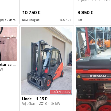
10 750
€
3 850
€
prije 2 dana
Novi Beograd
14.07.26
Bar
EP - Elektricni Paletar sa VAGOM EP F4 RAVAS vaga
kW
PLAĆEN OGLAS
Linde - H-35 D
Viljuškar
2018
68 kW