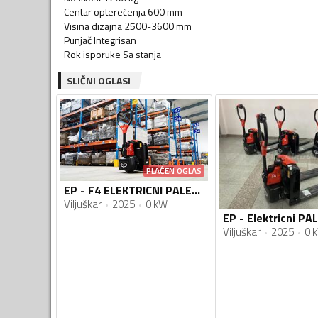
Centar opterećenja 600 mm
Visina dizajna 2500-3600 mm
Punjač Integrisan
Rok isporuke Sa stanja
SLIČNI OGLASI
PLAĆEN OGLAS
EP - F4 ELEKTRICNI PALETAR
Viljuškar
2025
0 kW
EP - Elektricni PA
Viljuškar
2025
0 