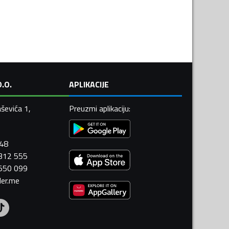
.O.
APLIKACIJE
ševića 1,
Preuzmi aplikaciju
:
448
 312 555
 550 099
ler.me