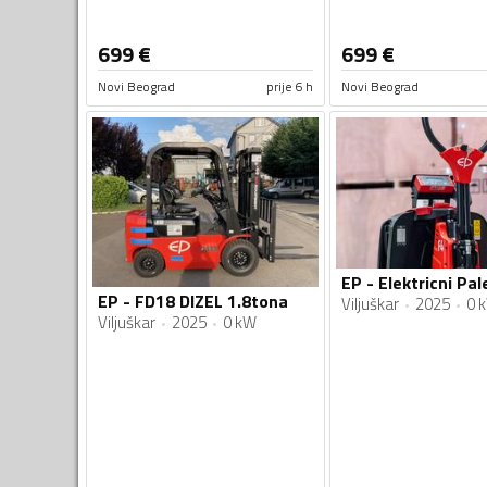
699
€
699
€
Novi Beograd
prije 6 h
Novi Beograd
EP - FD18 DIZEL 1.8tona
Viljuškar
2025
0 
Viljuškar
2025
0 kW