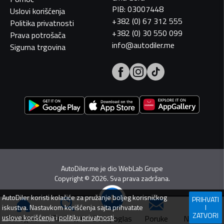
PIB: 03007448
Uslovi korišćenja
+382 (0) 67 312 555
Politika privatnosti
+382 (0) 30 550 099
Prava potrošača
info@autodiler.me
Sigurna trgovina
AutoDiler.me je dio
WebLab Grupe
Copyright
©
2026. Sva prava zadržana.
AutoDiler
koristi kolačiće za pružanje boljeg korisničkog
PRIHVATI
iskustva. Nastavkom korišćenja sajta prihvatate
I
ZATVORI
Pretraga
uslove korišćenja
i
politiku privatnosti
.
Dodaj oglas
Svi oglasi
Poruke
Navigacija