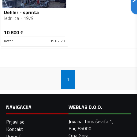
Dehler - sprinta
Jedrilica
1979
10 800
€
Kotor
19.02.23
1
NAVIGACIJA
WEBLAB D.O.O.
Jovana Tomaševića 1,
Prijavi se
Bar, 85000
Kontakt
Crna Gora
Pomoć