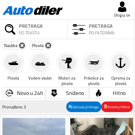
Uloguj se
PRETRAGA
PRETRAGA
PO TEKSTU
PO FILTERIMA
Nautika
Plovila
Plovila
Vodeni skuter
Motori za
Prikolice za
Oprema za
plovila
plovila
plovila
Novo u 24h
Sniženo
Hitno
Pronađeno
3
Sačuvaj pretragu
Resetuj filtere