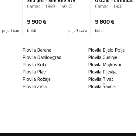
Sea pro - See Bee 575
Ostalo - Lifeboat
Čamac
1990
140 KS
Čamac
1968
9 900
€
9 800
€
prije 1 dan
Nikšić
prije 3 dana
Kotor
Plovila
Berane
Plovila
Bijelo Polje
Plovila
Danilovgrad
Plovila
Gusinje
Plovila
Kotor
Plovila
Mojkovac
Plovila
Plav
Plovila
Pljevlja
Plovila
Rožaje
Plovila
Tivat
Plovila
Zeta
Plovila
Šavnik