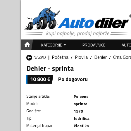
KATEGORIJE
PRODAVNICE
AUTO
Početna
Plovila
Dehler
Crna Gor
NAZAD
Dehler - sprinta
10 800
€
Po dogovoru
Stanje artikla
:
Polovno
Model
:
sprinta
Godište
:
1979
Tip
:
Jedrilica
Materijal trupa
:
Plastika