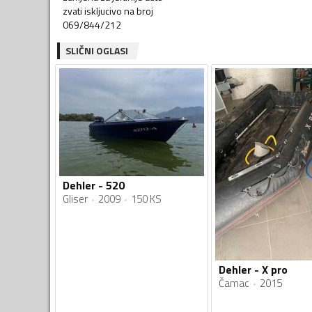
zvati iskljucivo na broj
069/844/212
SLIČNI OGLASI
Dehler - 520
Gliser
2009
150 KS
Dehler - X pro
Čamac
2015