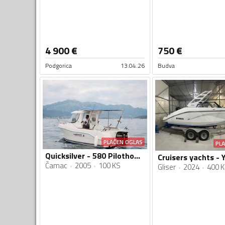
4 900
€
750
€
Podgorica
13.04.26
Budva
PLAĆEN OGLAS
PL
Quicksilver - 580 Pilothouse
Čamac
2005
100 KS
Gliser
2024
400 