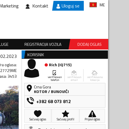
ME
Marketing
Kontakt
Uloguj se
SLUGE
REGISTRACIJA VOZILA
DODAJ OGLAS
KORISNIK
.02.2023
fra oglasa
:
Rich
(
IQ715
)
027729ME
lasa
:
3453
verifikovan
verifikovan
verifikovana
telefon
email
lokacija
Crna Gora
KOTOR
/
BUNOVIĆI
+382 68 073 812
Sačuvaj oglas
Sačuvaj profil
Prijavi oglas