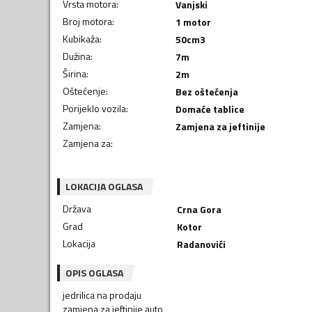
Vrsta motora
:
Vanjski
Broj motora
:
1 motor
Kubikaža
:
50
cm3
Dužina
:
7
m
Širina
:
2
m
Oštećenje
:
Bez oštećenja
Porijeklo vozila
:
Domaće tablice
Zamjena
:
Zamjena za jeftinije
Zamjena za
:
LOKACIJA OGLASA
Država
Crna Gora
Grad
Kotor
Lokacija
Radanovići
OPIS OGLASA
jedrilica na prodaju
zamjena za jeftinije auto