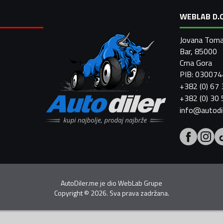
WEBLAB D.O
Jovana Toma
Bar, 85000
Crna Gora
PIB: 03007
+382 (0) 67
+382 (0) 30
info@autodi
AutoDiler.me je dio
WebLab Grupe
Copyright
©
2026. Sva prava zadržana.