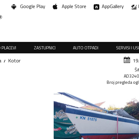
Google Play
Apple Store
AppGallery
 PLACEVI
ZASTUPNICI
AUTO OTPADI
SERVISI I U
a
Kotor
19
Ši
AD324
Broj pregleda og