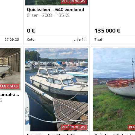
PLAĆEN OGLAS
Quicksilver - 640 weekend
Gliser
2008
135 KS
0
€
135 000
€
27.09.23
Kotor
prije 1 h
Tivat
AĆEN OGLAS
Cruisers yachts - Yamaha 222 S
KS
PLAĆEN OGLAS
PLA