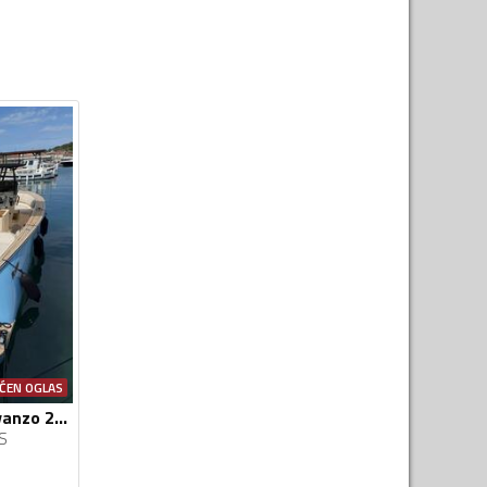
ĆEN OGLAS
Yacht service - Levanzo 28 inboard - Lilybaeum yacht
S