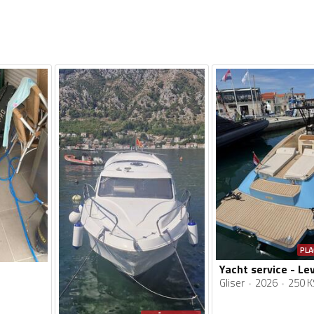
PLA
Gliser
2026
250 K