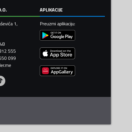
.O.
APLIKACIJE
ševića 1,
Preuzmi aplikaciju
:
448
 312 555
 550 099
ler.me