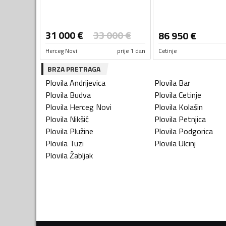
31 000
€
33 000
€
86 950
€
Herceg Novi
prije 1 dan
Cetinje
BRZA PRETRAGA
Plovila
Andrijevica
Plovila
Bar
Plovila
Budva
Plovila
Cetinje
Plovila
Herceg Novi
Plovila
Kolašin
Plovila
Nikšić
Plovila
Petnjica
Plovila
Plužine
Plovila
Podgorica
Plovila
Tuzi
Plovila
Ulcinj
Plovila
Žabljak