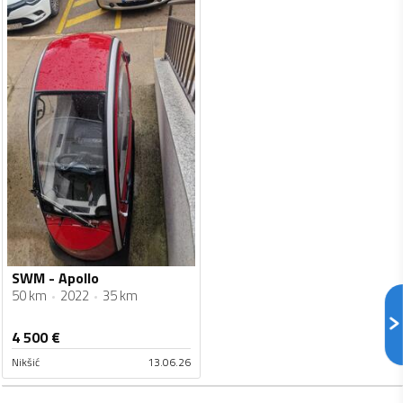
SWM - Apollo
50 km
2022
35 km
4 500
€
Nikšić
13.06.26