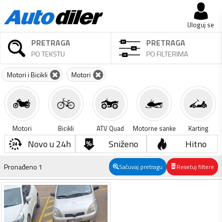
Uloguj se
PRETRAGA
PRETRAGA
PO TEKSTU
PO FILTERIMA
Motori i Bicikli
Motori
Motori
Bicikli
ATV Quad
Motorne sanke
Karting
Novo u 24h
Sniženo
Hitno
Pronađeno
1
Sačuvaj pretragu
Resetuj filtere