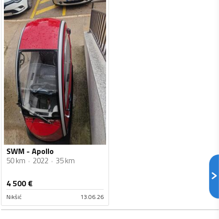
SWM - Apollo
50 km
2022
35 km
4 500
€
Nikšić
13.06.26