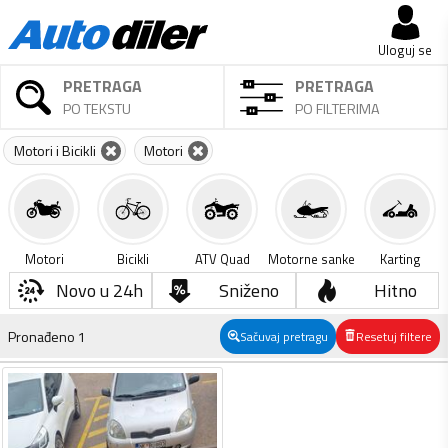
Uloguj se
PRETRAGA
PRETRAGA
PO TEKSTU
PO FILTERIMA
Motori i Bicikli
Motori
Motori
Bicikli
ATV Quad
Motorne sanke
Karting
Novo u 24h
Sniženo
Hitno
Pronađeno
1
Sačuvaj pretragu
Resetuj filtere