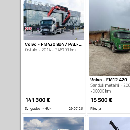
Volvo - FM420 8x4 / PALFINGER PK 56002 / Fly Jib / Vitlo / Platforma / Kamion sa kranom / STR-0718
Ostalo
2014
346798 km
Volvo - FM12 420
Sanduk metalni
20
700000 km
141 300
€
15 500
€
Svi gradovi - HUN
29.07.26
Pljevlja