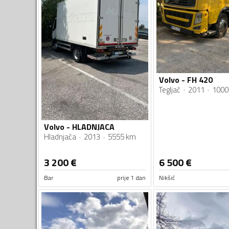
Volvo - FH 420
Tegljač
2011
1000
Volvo - HLADNJACA
Hladnjača
2013
5555 km
3 200
€
6 500
€
Bar
prije 1 dan
Nikšić