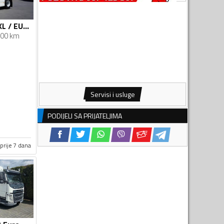
Volvo - FH / 500 / XL / EURO 6 / ACC / Potpuni ADR / I-COOL / Novi model / Tegljač / DOM-2451
00 km
Servisi i usluge
PODIJELI SA PRIJATELJIMA
prije 7 dana