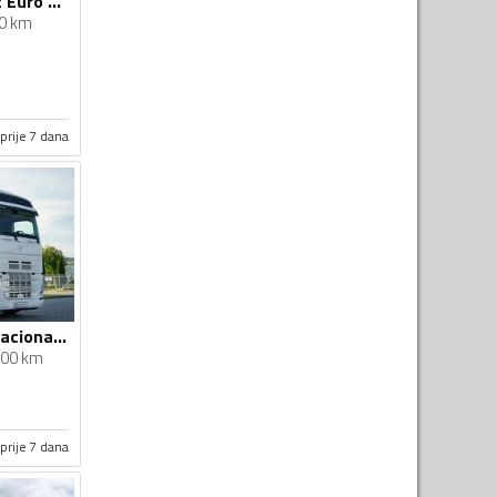
Volvo - FM 420 6x2 Euro 6 / NTM Vozilo za Odvoz Smeća / Kamion / VLT061
0 km
prije 7 dana
Volvo - FH 500 / Stacionarna Klima / I-Shift / Aluminijumske Felne / Euro 6 / Tegljač / IMP-4656
00 km
prije 7 dana