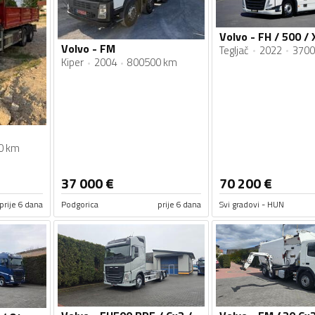
Volvo - FM
Tegljač
2022
3700
Kiper
2004
800500 km
0 km
37 000
€
70 200
€
prije 6 dana
Podgorica
prije 6 dana
Svi gradovi - HUN