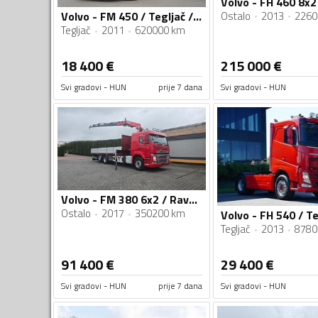
Ostalo
2013
2260
Volvo - FM 450 / Tegljač / IMP-4664
Tegljač
2011
620000 km
18 400
€
215 000
€
Svi gradovi - HUN
prije 7 dana
Svi gradovi - HUN
Volvo - FM 380 6x2 / Ravna Platforma + Fassi F185 Dizalica / Kamion / VLT065
Ostalo
2017
350200 km
Tegljač
2013
8780
91 400
€
29 400
€
Svi gradovi - HUN
prije 7 dana
Svi gradovi - HUN