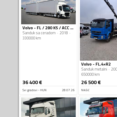
Volvo - FL / 280 KS / ACC / Euro 6 / Zapremina kompleta 120 m³ / Nosivost 12 t / Kamion sa cerado...
Sanduk sa ceradom
2018
330000 km
Volvo - FL.4×R2
Sanduk metalni
20
650000 km
36 400
€
26 500
€
Svi gradovi - HUN
28.07.26
Nikšić