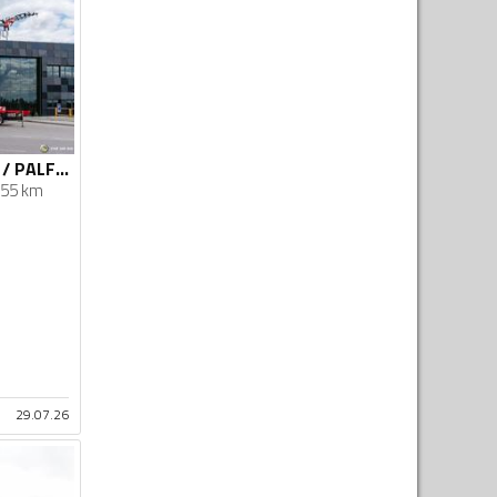
Volvo - FM460 8x4 / PALFINGER PK 65002 SH / FLY JIB / Kamion sa ravnom platformom / STR-0687
55 km
29.07.26