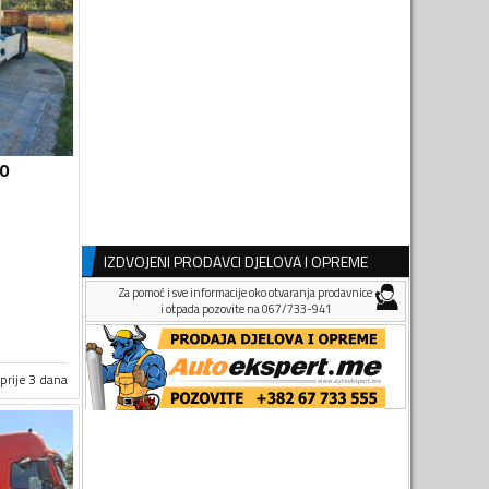
40
IZDVOJENI PRODAVCI DJELOVA I OPREME
Za pomoć i sve informacije oko otvaranja prodavnice
i otpada pozovite na 067/733-941
prije 3 dana