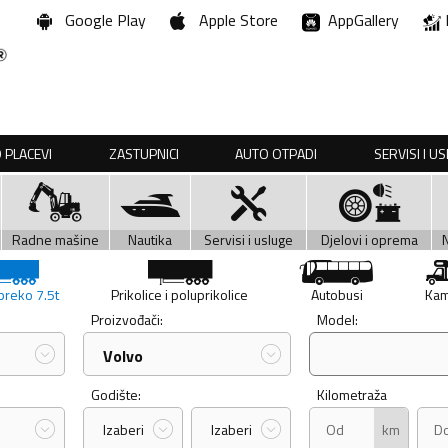
Google Play
Apple Store
AppGallery
 PLACEVI
ZASTUPNICI
AUTO OTPADI
SERVISI I U
Radne mašine
Nautika
Servisi i usluge
Djelovi i oprema
preko 7.5t
Prikolice i poluprikolice
Autobusi
Kam
Proizvođači:
Model:
Volvo
Godište:
Kilometraža
km
Izaberi
Izaberi