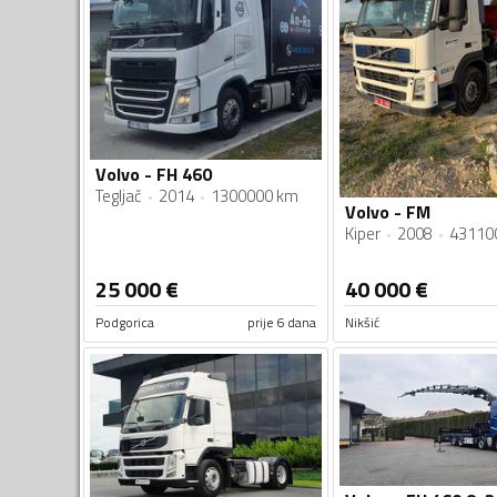
Volvo - FH 460
Tegljač
2014
1300000 km
Volvo - FM
Kiper
2008
43110
25 000
€
40 000
€
Podgorica
prije 6 dana
Nikšić