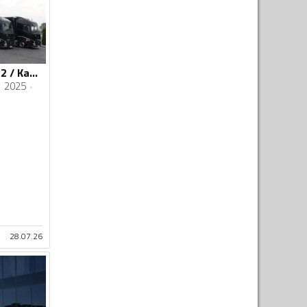
Volvo - FH 500 / 6x2 / Kamion sa ceradom + Prikolica sa ceradom / IMP-4620
2025
28.07.26