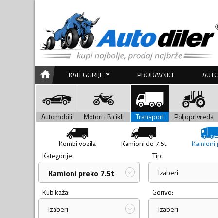
KATEGORIJE
PRODAVNICE
AUTO
Automobili
Motori i Bicikli
Transport
Poljoprivreda
Kombi vozila
Kamioni do 7.5t
Kamioni 
Kategorije:
Tip:
Kamioni preko 7.5t
Izaberi
Kubikaža:
Gorivo:
Izaberi
Izaberi