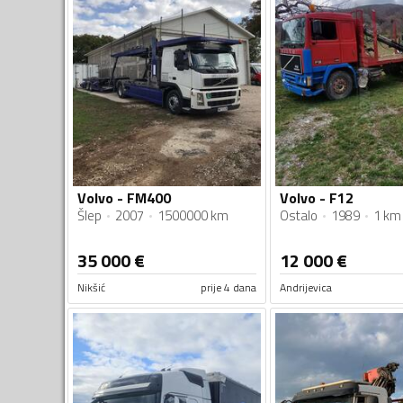
Volvo - FM400
Volvo - F12
Šlep
2007
1500000 km
Ostalo
1989
1 km
35 000
€
12 000
€
Nikšić
prije 4 dana
Andrijevica