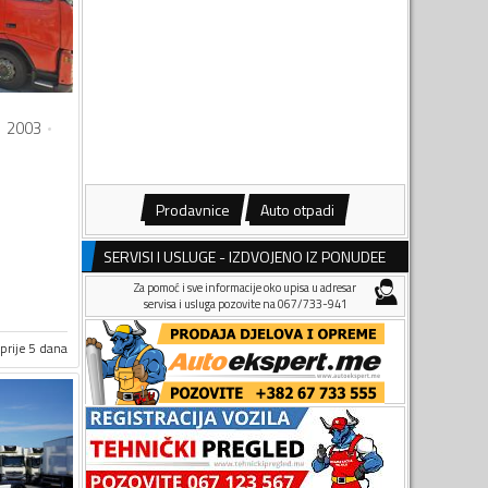
2003
Prodavnice
Auto otpadi
SERVISI I USLUGE - IZDVOJENO IZ PONUDEE
Za pomoć i sve informacije oko upisa u adresar
servisa i usluga pozovite na 067/733-941
prije 5 dana