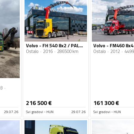
Volvo - FH 540 8x2 / PALFINGER PK 65002 SH / Fly Jib / Otvorena platforma / Kamion sa dizalicom /...
Ostalo
2016
286500 km
Ostalo
2012
4499
03
216 500
€
161 300
€
29.07.26
Svi gradovi - HUN
29.07.26
Svi gradovi - HUN