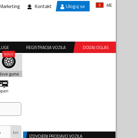
ME
Marketing
Kontakt
Uloguj se
SLUGE
REGISTRACIJA VOZILA
DODAJ OGLAS
Nove gume
peri
km
IZDVOJENI PRODAVCI VOZILA