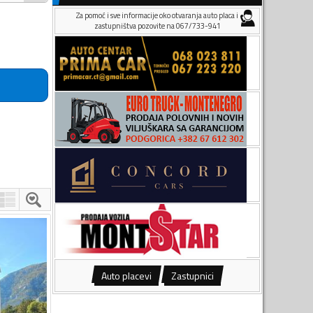
Za pomoć i sve informacije oko otvaranja auto placa i
zastupništva pozovite na 067/733-941
Auto placevi
Zastupnici