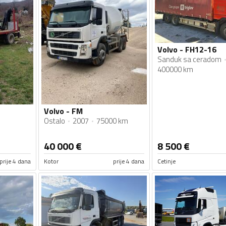
Volvo - FH12-16
Sanduk sa ceradom
400000 km
Volvo - FM
Ostalo
2007
75000 km
40 000
€
8 500
€
prije 4 dana
Kotor
prije 4 dana
Cetinje