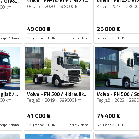
Volvo - FH500 BDF / 6x2 / Kamion za BDF Kontejner / VLT060
Volvo - FH 460 8x2 / Otvorena Ravna Platforma + Dizalica + JIB 150-6+1 / Kamion / VLT057
Ostalo
2020
568000 km
Kiper
2014
23600
00 km
49 000
€
25 000
€
prije 7 dana
Svi gradovi - HUN
prije 7 dana
Svi gradovi - HUN
Volvo - FH 540 / Tegljač / IMP-4633
Volvo - FH 500 / Hidraulika / I-Shift / Aluminijumske Felne / Euro 6 / Tegljač / IMP-4634
00 km
Tegljač
2019
699000 km
Tegljač
2023
2980
41 000
€
74 400
€
prije 7 dana
Svi gradovi - HUN
prije 7 dana
Svi gradovi - HUN