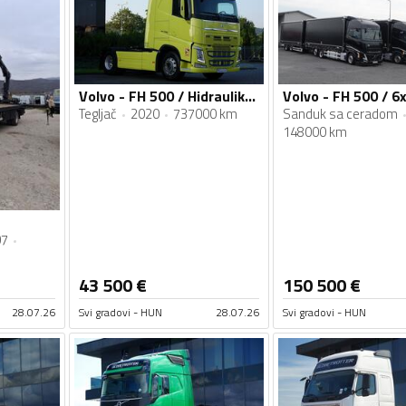
Volvo - FH 500 / Hidraulika / Stacionarna klima / Aluminijumske felne / I-Save / I-Shift / Teglja...
Tegljač
2020
737000 km
Sanduk sa ceradom
148000 km
07
43 500
€
150 500
€
28.07.26
Svi gradovi - HUN
28.07.26
Svi gradovi - HUN