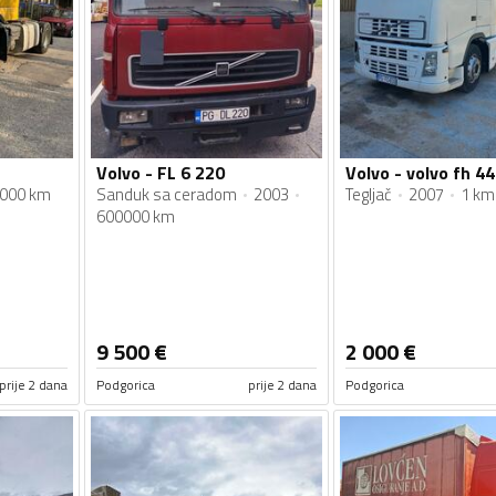
Volvo - FL 6 220
Volvo - volvo fh 4
000 km
Sanduk sa ceradom
2003
Tegljač
2007
1 km
600000 km
9 500
€
2 000
€
prije 2 dana
Podgorica
prije 2 dana
Podgorica