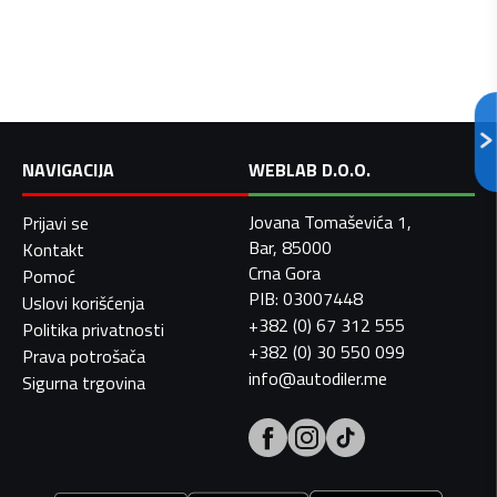
NAVIGACIJA
WEBLAB D.O.O.
Jovana Tomaševića 1,
Prijavi se
Bar, 85000
Kontakt
Crna Gora
Pomoć
PIB: 03007448
Uslovi korišćenja
+382 (0) 67 312 555
Politika privatnosti
+382 (0) 30 550 099
Prava potrošača
info@autodiler.me
Sigurna trgovina