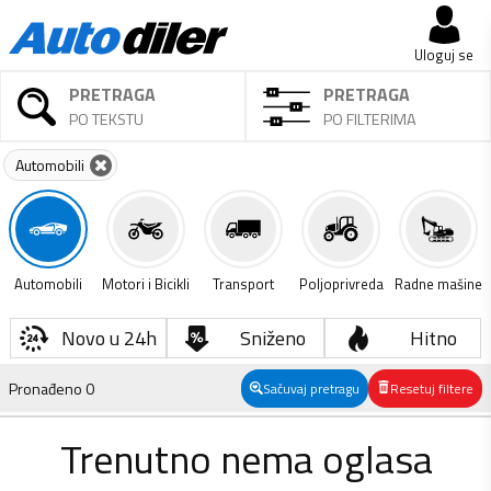
Uloguj se
PRETRAGA
PRETRAGA
PO TEKSTU
PO FILTERIMA
Automobili
Automobili
Motori i Bicikli
Transport
Poljoprivreda
Radne mašine
Novo u 24h
Sniženo
Hitno
Pronađeno
0
Sačuvaj pretragu
Resetuj filtere
Trenutno nema oglasa