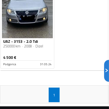
UAZ - 3153 - 2.0 Tdi
250000 km
2008
Dizel
4 500
€
Podgorica
31.05.24
1