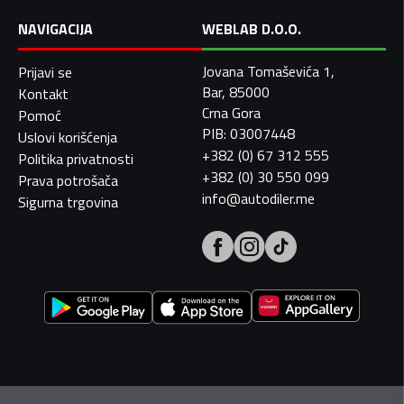
NAVIGACIJA
WEBLAB D.O.O.
Jovana Tomaševića 1,
Prijavi se
Bar, 85000
Kontakt
Crna Gora
Pomoć
PIB: 03007448
Uslovi korišćenja
+382 (0) 67 312 555
Politika privatnosti
+382 (0) 30 550 099
Prava potrošača
info@autodiler.me
Sigurna trgovina