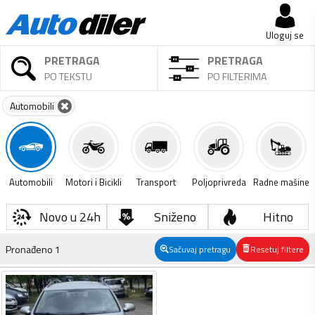
Uloguj se
PRETRAGA
PRETRAGA
PO TEKSTU
PO FILTERIMA
Automobili
Automobili
Motori i Bicikli
Transport
Poljoprivreda
Radne mašine
Novo u 24h
Sniženo
Hitno
Pronađeno
1
Sačuvaj pretragu
Resetuj filtere