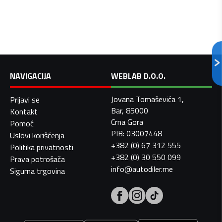
NAVIGACIJA
WEBLAB D.O.O.
Jovana Tomaševića 1,
Prijavi se
Bar, 85000
Kontakt
Crna Gora
Pomoć
PIB: 03007448
Uslovi korišćenja
+382 (0) 67 312 555
Politika privatnosti
+382 (0) 30 550 099
Prava potrošača
info@autodiler.me
Sigurna trgovina