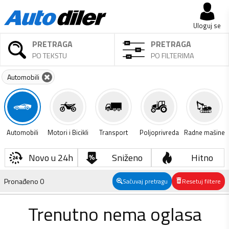
Uloguj se
PRETRAGA
PRETRAGA
PO TEKSTU
PO FILTERIMA
Automobili
Automobili
Motori i Bicikli
Transport
Poljoprivreda
Radne mašine
Novo u 24h
Sniženo
Hitno
Pronađeno
0
Sačuvaj pretragu
Resetuj filtere
Trenutno nema oglasa