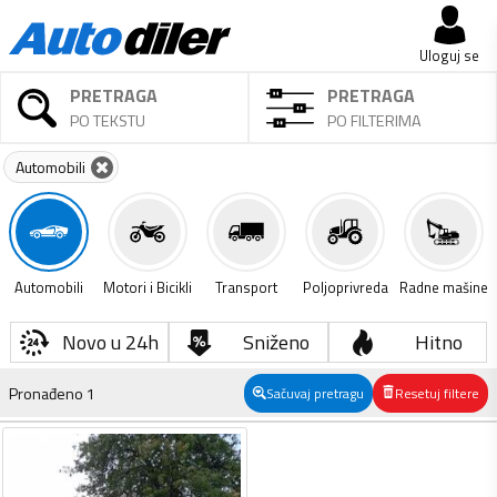
Uloguj se
PRETRAGA
PRETRAGA
PO TEKSTU
PO FILTERIMA
Automobili
Automobili
Motori i Bicikli
Transport
Poljoprivreda
Radne mašine
Novo u 24h
Sniženo
Hitno
Pronađeno
1
Sačuvaj pretragu
Resetuj filtere